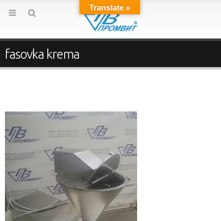
Translate »
fasovka krema