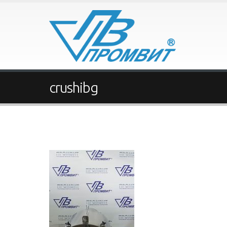
crushibg