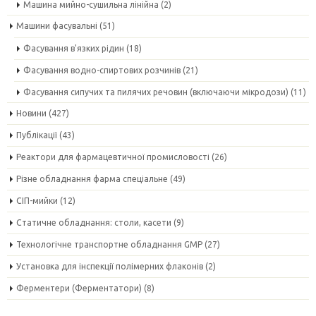
Машина мийно-сушильна лінійна
(2)
Машини фасувальні
(51)
Фасування в'язких рідин
(18)
Фасування водно-спиртових розчинів
(21)
Фасування сипучих та пилячих речовин (включаючи мікродози)
(11)
Новини
(427)
Публікації
(43)
Реактори для фармацевтичної промисловості
(26)
Різне обладнання фарма спеціальне
(49)
СІП-мийки
(12)
Статичне обладнання: столи, касети
(9)
Технологічне транспортне обладнання GMP
(27)
Установка для інспекції полімерних флаконів
(2)
Ферментери (Ферментатори)
(8)