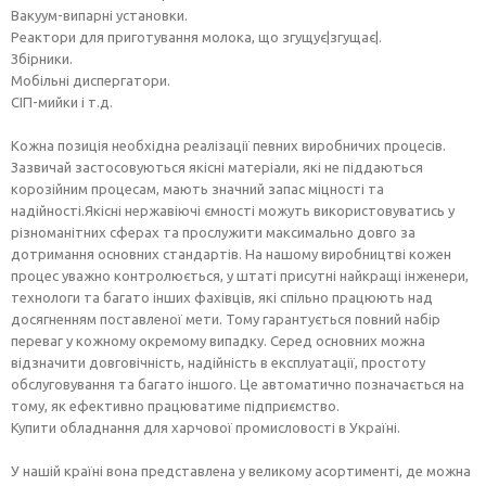
Вакуум-випарні установки.
Реактори для приготування молока, що згущує|згущає|.
Збірники.
Мобільні диспергатори.
СІП-мийки і т.д.
Кожна позиція необхідна реалізації певних виробничих процесів.
Зазвичай застосовуються якісні матеріали, які не піддаються
корозійним процесам, мають значний запас міцності та
надійності.Якісні нержавіючі ємності можуть використовуватись у
різноманітних сферах та прослужити максимально довго за
дотримання основних стандартів. На нашому виробництві кожен
процес уважно контролюється, у штаті присутні найкращі інженери,
технологи та багато інших фахівців, які спільно працюють над
досягненням поставленої мети. Тому гарантується повний набір
переваг у кожному окремому випадку. Серед основних можна
відзначити довговічність, надійність в експлуатації, простоту
обслуговування та багато іншого. Це автоматично позначається на
тому, як ефективно працюватиме підприємство.
Купити обладнання для харчової промисловості в Україні.
У нашій країні вона представлена у великому асортименті, де можна