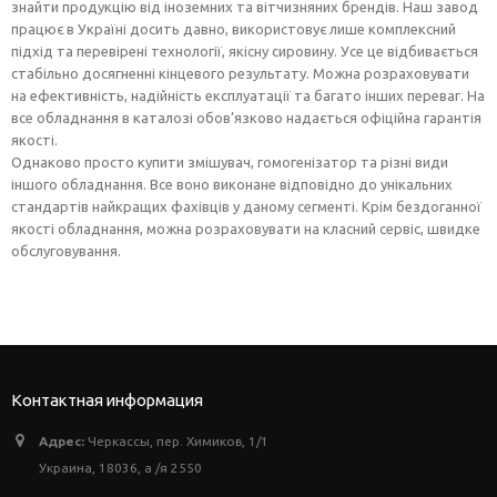
знайти продукцію від іноземних та вітчизняних брендів. Наш завод
працює в Україні досить давно, використовує лише комплексний
підхід та перевірені технології, якісну сировину. Усе це відбивається
стабільно досягненні кінцевого результату. Можна розраховувати
на ефективність, надійність експлуатації та багато інших переваг. На
все обладнання в каталозі обов’язково надається офіційна гарантія
якості.
Однаково просто купити змішувач, гомогенізатор та різні види
іншого обладнання. Все воно виконане відповідно до унікальних
стандартів найкращих фахівців у даному сегменті. Крім бездоганної
якості обладнання, можна розраховувати на класний сервіс, швидке
обслуговування.
Контактная информация
Адрес:
Черкассы, пер. Химиков, 1/1
Украина, 18036, а /я 2550