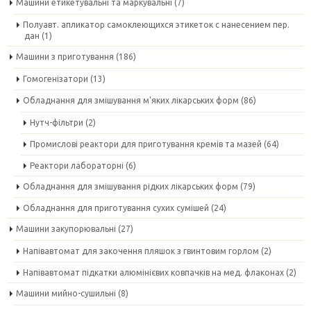
Машини етикетувальні та маркувальні
(7)
Полуавт. апликатор самоклеющихся этикеток с нанесением пер.
дан
(1)
Машини з приготування
(186)
Гомогенізатори
(13)
Обладнання для змішування м'яких лікарських форм
(86)
Нутч-фільтри
(2)
Промислові реактори для приготування кремів та мазей
(64)
Реактори лабораторні
(6)
Обладнання для змішування рідких лікарських форм
(79)
Обладнання для приготування сухих сумішей
(24)
Машини закупорювальні
(27)
Напівавтомат для закочення пляшок з гвинтовим горлом
(2)
Напівавтомат підкатки алюмінієвих ковпачків на мед. флаконах
(2)
Машини мийно-сушильні
(8)