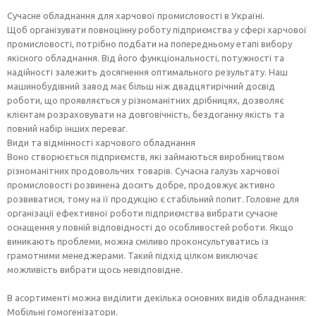
Сучасне обладнання для харчової промисловості в Україні.
Щоб організувати повноцінну роботу підприємства у сфері харчової
промисловості, потрібно подбати на попередньому етапі вибору
якісного обладнання. Від його функціональності, потужності та
надійності залежить досягнення оптимального результату. Наш
машинобудівний завод має більш ніж двадцятирічний досвід
роботи, що проявляється у різноманітних дрібницях, дозволяє
клієнтам розраховувати на довговічність, бездоганну якість та
повний набір інших переваг.
Види та відмінності харчового обладнання
Воно створюється підприємств, які займаються виробництвом
різноманітних продовольчих товарів. Сучасна галузь харчової
промисловості розвинена досить добре, продовжує активно
розвиватися, тому на її продукцію є стабільний попит. Головне для
організації ефективної роботи підприємства вибрати сучасне
оснащення у повній відповідності до особливостей роботи. Якщо
виникають проблеми, можна сміливо проконсультуватись із
грамотними менеджерами. Такий підхід цілком виключає
можливість вибрати щось невідповідне.
В асортименті можна виділити декілька основних видів обладнання:
Мобільні гомогенізатори.