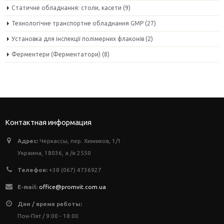
Статичне обладнання: столи, касети
(9)
Технологічне транспортне обладнання GMP
(27)
Установка для інспекції полімерних флаконів
(2)
Ферментери (Ферментатори)
(8)
Контактная информация
Адрес:
Черкассы, пер. Химиков, 1/1
Украина, 18036, а /я 2550
Телефон:
+38 (067) 4736927
E-mail:
office@promvit.com.ua
Дни / время работы:
Пон-Пят / 9:00 - 18:00