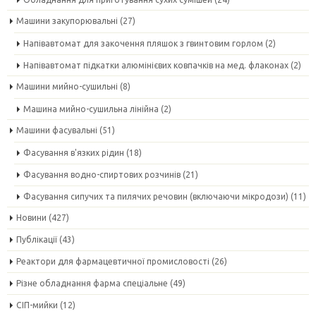
Машини закупорювальні
(27)
Напівавтомат для закочення пляшок з гвинтовим горлом
(2)
Напівавтомат підкатки алюмінієвих ковпачків на мед. флаконах
(2)
Машини мийно-сушильні
(8)
Машина мийно-сушильна лінійна
(2)
Машини фасувальні
(51)
Фасування в'язких рідин
(18)
Фасування водно-спиртових розчинів
(21)
Фасування сипучих та пилячих речовин (включаючи мікродози)
(11)
Новини
(427)
Публікації
(43)
Реактори для фармацевтичної промисловості
(26)
Різне обладнання фарма спеціальне
(49)
СІП-мийки
(12)