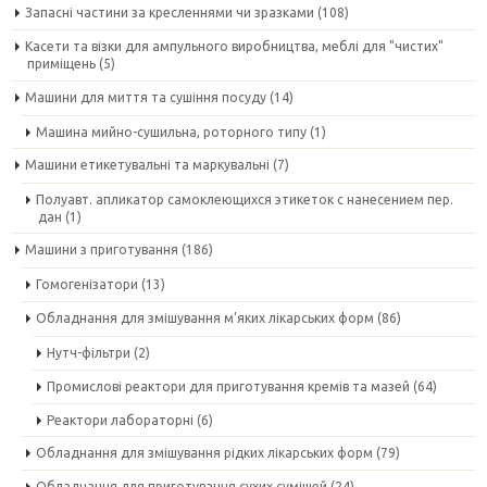
Запасні частини за кресленнями чи зразками
(108)
Касети та візки для ампульного виробництва, меблі для "чистих"
приміщень
(5)
Машини для миття та сушіння посуду
(14)
Машина мийно-сушильна, роторного типу
(1)
Машини етикетувальні та маркувальні
(7)
Полуавт. апликатор самоклеющихся этикеток с нанесением пер.
дан
(1)
Машини з приготування
(186)
Гомогенізатори
(13)
Обладнання для змішування м'яких лікарських форм
(86)
Нутч-фільтри
(2)
Промислові реактори для приготування кремів та мазей
(64)
Реактори лабораторні
(6)
Обладнання для змішування рідких лікарських форм
(79)
Обладнання для приготування сухих сумішей
(24)