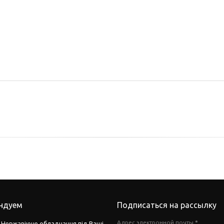
ндуем
Подписаться на рассылку
Адрес электронной почты
*
Нержавіюче обладнання під Ваші