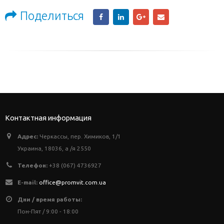
Поделиться
Контактная информация
Адрес:
Черкассы, пер. Химиков, 1/1
Украина, 18036, а /я 2550
Телефон:
+38 (067) 4736927
E-mail:
office@promvit.com.ua
Дни / время работы:
Пон-Пят / 9:00 - 18:00