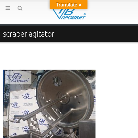
Translate »
scraper agitator