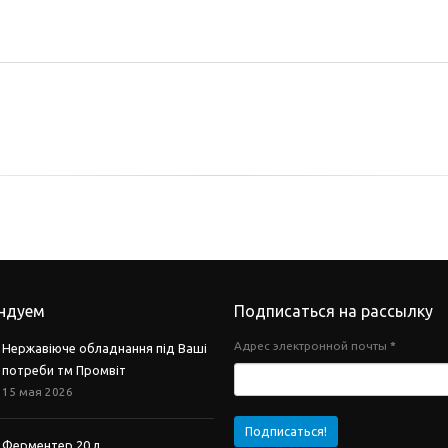
ндуем
Подписаться на рассылку
Адрес электронной почты
*
Нержавіюче обладнання під Ваші
потреби тм Промвіт
15 мая 2026
Ферментер 20 л.