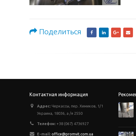
Поделиться
Контактная информация
Рекоме
Адрес:
Черкассы, пер. Химиков, 1/1
Украина, 18036, а /я 2550
Телефон:
+38 (067) 4736927
E-mail:
office@promvit.com.ua