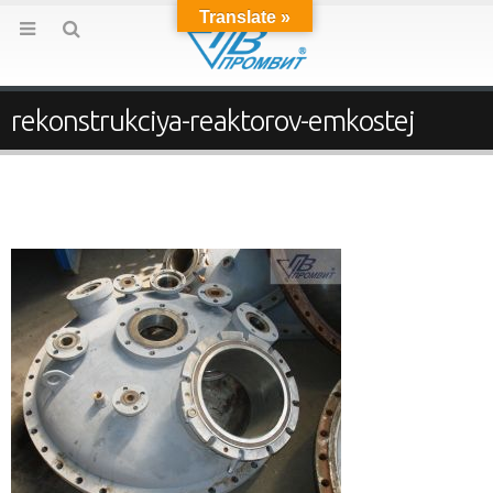
Translate »
rekonstrukciya-reaktorov-emkostej