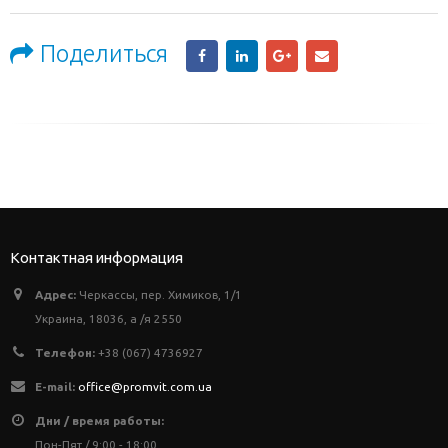
Поделиться
Контактная информация
Адрес:
Черкассы, пер. Химиков, 1/1
Украина, 18036, а /я 2550
Телефон:
+38 (067) 4736927
E-mail:
office@promvit.com.ua
Дни / время работы:
Пон-Пят / 9:00 - 18:00