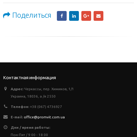
Поделиться
Контактная информация
Адрес:
Черкассы, пер. Химиков, 1/1
Украина, 18036, а /я 2550
Телефон:
+38 (067) 4736927
E-mail:
office@promvit.com.ua
Дни / время работы:
Пон-Пят / 9:00 - 18:00