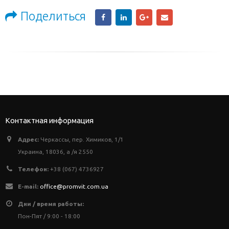
Поделиться
Контактная информация
Адрес:
Черкассы, пер. Химиков, 1/1
Украина, 18036, а /я 2550
Телефон:
+38 (067) 4736927
E-mail:
office@promvit.com.ua
Дни / время работы:
Пон-Пят / 9:00 - 18:00