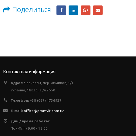
Поделиться
Контактная информация
Адрес:
Черкассы, пер. Химиков, 1/1
Украина, 18036, а /я 2550
Телефон:
+38 (067) 4736927
E-mail:
office@promvit.com.ua
Дни / время работы:
Пон-Пят / 9:00 - 18:00