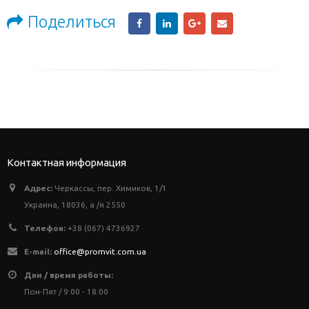
Поделиться
Контактная информация
Адрес:
Черкассы, пер. Химиков, 1/1
Украина, 18036, а /я 2550
Телефон:
+38 (067) 4736927
E-mail:
office@promvit.com.ua
Дни / время работы:
Пон-Пят / 9:00 - 18:00