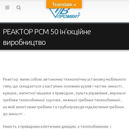
Translate »
РЕАКТОР РСМ 50 ін’єкційне
виробництво
Реактор являє собою автономну технологічну установку мобільного
типу, що складається з наступних основних вузлів і частин: ємності ,
кришки , магнітної мішалки з приводом , пульта управління , верхньої
гребінки теплообмінної сорочки , нижньої гребінки теплообмінної ,
на якій змонтовані гребінки та трубопроводи підключення гребінок
до ємності .
Ємність з приварним еліптичним днищем, з теплообмінною і