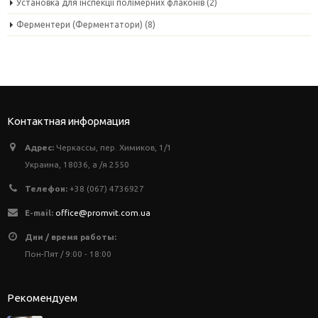
Установка для інспекції полімерних флаконів
(2)
Ферментери (Ферментатори)
(8)
Контактная информация
Адрес:
Черкассы, пер. Химиков, 1/1
Украина, 18036, а /я 2550
Телефон:
+38 (067) 4736927
E-mail:
office@promvit.com.ua
Дни / время работы:
Пон-Пят / 9:00 - 18:00
Рекомендуем