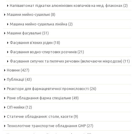
Напівавтомат підкатки алюмінієвих ковпачків на мед. флаконах
(2)
Машини мийно-сушильні
(8)
Машина мийно-сушильна лінійна
(2)
Машини фасувальні
(51)
Фасування в'язких рідин
(18)
Фасування водно-спиртових розчинів
(21)
Фасування сипучих та пилячих речовин (включаючи мікродози)
(11)
Новини
(427)
Публікації
(43)
Реактори для фармацевтичної промисловості
(26)
Різне обладнання фарма спеціальне
(49)
СІП-мийки
(12)
Статичне обладнання: столи, касети
(9)
Технологічне транспортне обладнання GMP
(27)