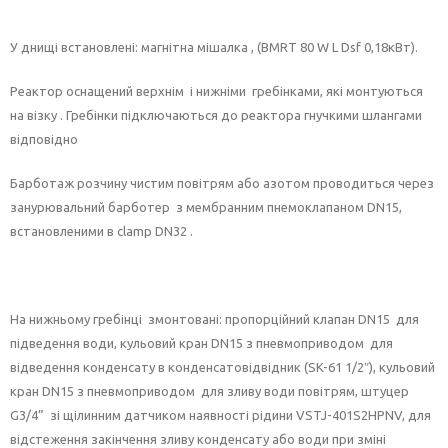
У днищі встановлені: магнітна мішалка , (BMRT 80 W L Dsf 0,18кВт).
Реактор оснащений верхнім і нижніми гребінками, які монтуються
на візку . Гребінки підключаються до реактора гнучкими шлангами
відповідно
Барботаж розчину чистим повітрям або азотом проводиться через
занурювальний барботер з мембранним пнемоклапаном DN15,
встановленими в clamp DN32 .
На нижньому гребінці змонтовані: пропорційний клапан DN15 для
підведення води, кульовий кран DN15 з пневмоприводом для
відведення конденсату в конденсатовідвідник (SK-61 1/2″), кульовий
кран DN15 з пневмоприводом для зливу води повітрям, штуцер
G3/4” зі щілинним датчиком наявності рідини VSTJ-401S2HPNV, для
відстеження закінчення зливу конденсату або води при зміні