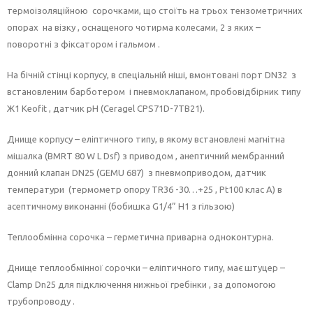
термоізоляційною сорочками, що стоїть на трьох тензометричних
опорах на візку , оснащеного чотирма колесами, 2 з яких –
поворотні з фіксатором і гальмом .
На бічній стінці корпусу, в спеціальній ніші, вмонтовані порт DN32 з
встановленим барботером і пневмоклапаном, пробовідбірник типу
Ж1 Keofit , датчик рН (Ceragel CPS71D-7TB21).
Днище корпусу – еліптичного типу, в якому встановлені магнітна
мішалка (BMRT 80 W L Dsf) з приводом , анептичний мембранний
донний клапан DN25 (GEMU 687) з пневмоприводом, датчик
температури (термометр опору TR36 -30…+25 , Pt100 клас А) в
асептичному виконанні (бобишка G1/4” Н1 з гільзою)
Теплообмінна сорочка – герметична приварна одноконтурна.
Днище теплообмінної сорочки – еліптичного типу, має штуцер –
Clamp Dn25 для підключення нижньої гребінки , за допомогою
трубопроводу .