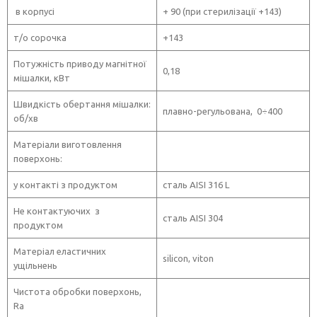
в корпусі
+ 90 (при стерилізації +143)
т/о сорочка
+143
Потужність приводу магнітної
0,18
мішалки, кВт
Швидкість обертання мішалки:
плавно-регульована, 0÷400
об/хв
Матеріали виготовлення
поверхонь:
у контакті з продуктом
сталь AISI 316 L
Не контактуючих з
сталь AISI 304
продуктом
Матеріал еластичних
silicon, viton
ущільнень
Чистота обробки поверхонь,
Ra