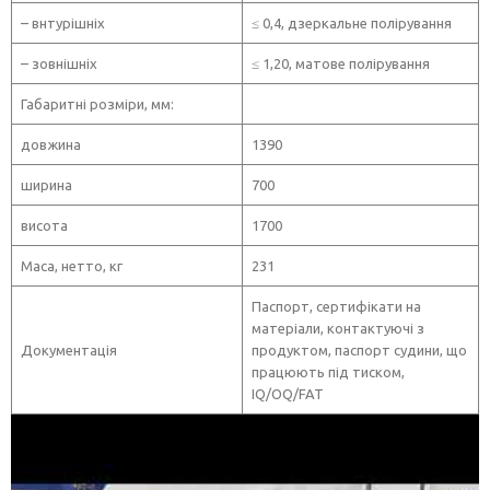
– внтурішніх
≤ 0,4, дзеркальне полірування
– зовнішніх
≤ 1,20, матове полірування
Габаритні розміри, мм:
довжина
1390
ширина
700
висота
1700
Маса, нетто, кг
231
Паспорт, сертифікати на
матеріали, контактуючі з
Документація
продуктом, паспорт судини, що
працюють під тиском,
IQ/OQ/FAT