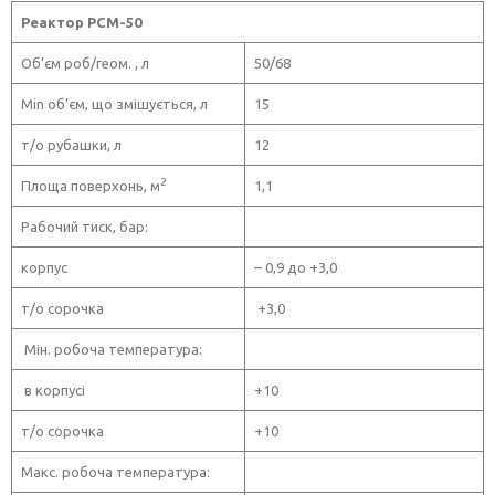
Реактор РСМ-50
Об’єм роб/геом. , л
50/68
Min об’єм, що змішується, л
15
т/о рубашки, л
12
2
Площа поверхонь, м
1,1
Рабочий тиск, бар:
корпус
– 0,9 до +3,0
т/о сорочка
+3,0
Мін. робоча температура:
в корпусі
+10
т/о сорочка
+10
Макс. робоча температура: