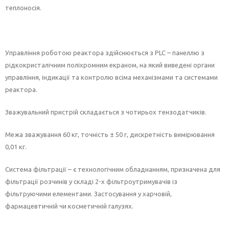
теплоносія.
Управління роботою реактора здійснюється з PLC – панеллю з
рідкокристалічним поліхромним екраном, на який виведені органи
управління, індикації та контролю всіма механізмами та системами
реактора.
Зважувальний пристрій складається з чотирьох тензодатчиків.
Межа зважування 60 кг, точність ± 50 г, дискретність вимірювання
0,01 кг.
Система фільтрації – є технологічним обладнанням, призначена для
фільтрації розчинів у складі 2-х фільтроутримувачів із
фільтруючими елементами. Застосування у харчовій,
фармацевтичній чи косметичній галузях.