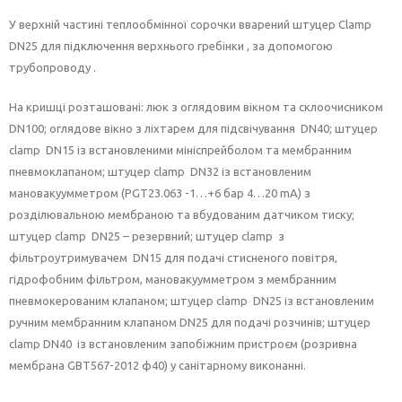
У верхній частині теплообмінної сорочки вварений штуцер Clamp
DN25 для підключення верхнього гребінки , за допомогою
трубопроводу .
На кришці розташовані: люк з оглядовим вікном та склоочисником
DN100; оглядове вікно з ліхтарем для підсвічування DN40; штуцер
clamp DN15 із встановленими мініспрейболом та мембранним
пневмоклапаном; штуцер clamp DN32 із встановленим
мановакуумметром (PGT23.063 -1…+6 бар 4…20 mA) з
розділювальною мембраною та вбудованим датчиком тиску;
штуцер clamp DN25 – резервний; штуцер clamp з
фільтроутримувачем DN15 для подачі стисненого повітря,
гідрофобним фільтром, мановакуумметром з мембранним
пневмокерованим клапаном; штуцер clamp DN25 із встановленим
ручним мембранним клапаном DN25 для подачі розчинів; штуцер
clamp DN40 із встановленим запобіжним пристроєм (розривна
мембрана GBT567-2012 ф40) у санітарному виконанні.