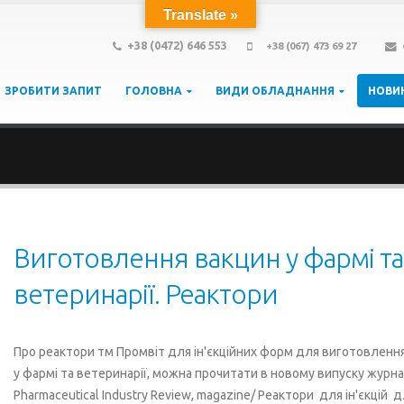
Translate »
+38 (0472) 646 553
+38 (067) 473 69 27
ЗРОБИТИ ЗАПИТ
ГОЛОВНА
ВИДИ ОБЛАДНАННЯ
НОВИ
Виготовлення вакцин у фармі та
ветеринарії. Реактори
Про реактори тм Промвіт для ін'єкційних форм для виготовленн
у фармі та ветеринарії, можна прочитати в новому випуску журн
Pharmaceutical Industry Review, magazine/ Реактори для ін'єкцій 