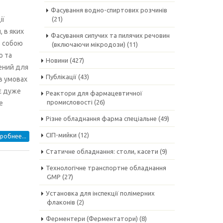
Фасування водно-спиртових розчинів
ії
(21)
, в яких
Фасування сипучих та пилячих речовин
ь собою
(включаючи мікродози)
(11)
ю та
Новини
(427)
ений для
Публікації
(43)
в умовах
є дуже
Реактори для фармацевтичної
промисловості
(26)
е
Різне обладнання фарма спеціальне
(49)
СІП-мийки
(12)
робнее...
Статичне обладнання: столи, касети
(9)
Технологічне транспортне обладнання
GMP
(27)
Установка для інспекції полімерних
флаконів
(2)
Ферментери (Ферментатори)
(8)