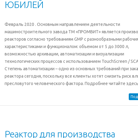
ЮБИЛЕЙ
Февраль 2020 . Основным направлением деятельности
машиностроительного завода ТМ «ПРОМВИТ» является произв
реакторов согласно требованиям GMP с разнообразными рабочи
характеристиками и функционалом: объемом от 5 до 3000 л,
возможностью архивации, автоматизации и визуализации
технологических процессов с использованием TouchScreen / SC
Степень автоматизации – одно из основных требований при зак
реактора сегодня, поскольку все клиенты хотят снизить риск в
пресловутого человеческого фактора. Подробнее читайте здес
Под
Реактор для производства