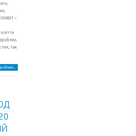
ого,
их,
РОМВІТ –
толіття
зробляє,
тих, так
робнее...
ОД
20
ИЙ