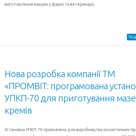
виготовлення вакцин у фармі та ветеринарії,
Под
Нова розробка компанії ТМ
«ПРОМВІТ: програмована устано
УПКП-70 для приготування мазе
кремів
Установка УПКП-70 призначена для виробництва косметичних пр