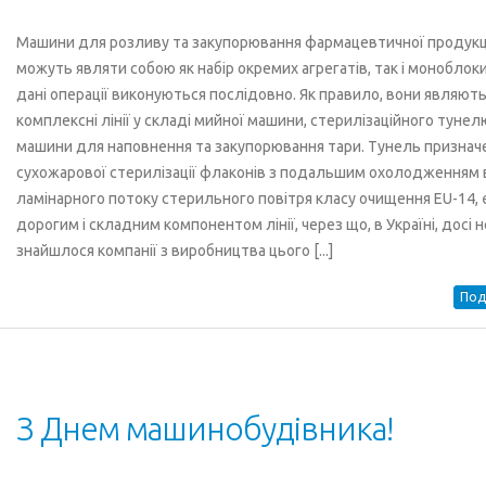
Машини для розливу та закупорювання фармацевтичної продукц
можуть являти собою як набір окремих агрегатів, так і моноблоки
дані операції виконуються послідовно. Як правило, вони являют
комплексні лінії у складі мийної машини, стерилізаційного тунел
машини для наповнення та закупорювання тари. Тунель признач
сухожарової стерилізації флаконів з подальшим охолодженням 
ламінарного потоку стерильного повітря класу очищення EU-14, 
дорогим і складним компонентом лінії, через що, в Україні, досі н
знайшлося компанії з виробництва цього [...]
Под
З Днем ​​машинобудівника!