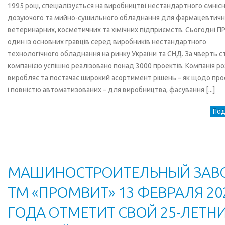
1995 році, спеціалізується на виробництві нестандартного ємнісн
дозуючого та мийно-сушильного обладнання для фармацевтичн
ветеринарних, косметичних та хімічних підприємств. Сьогодні П
один із основних гравців серед виробників нестандартного
технологічного обладнання на ринку України та СНД. За чверть с
компанією успішно реалізовано понад 3000 проектів. Компанія ро
виробляє та постачає широкий асортимент рішень – як щодо прос
і повністю автоматизованих – для виробництва, фасування [...]
Под
МАШИНОСТРОИТЕЛЬНЫЙ ЗАВ
ТМ «ПРОМВИТ» 13 ФЕВРАЛЯ 20
ГОДА ОТМЕТИТ СВОЙ 25-ЛЕТН