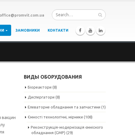
office@promvit.com.ua
НИ
ЗАМОВНИКИ
КОНТАКТИ
ВИДЫ ОБОРУДОВАНИЯ
Біореактори
(8)
Диспергатори
(8)
Елеваторне обладнання та запчастини
(1)
Ємності технологічні, мірники
(108)
я вакцин
алу
Реконструкція-модернізація ємнісного
для
обладнання (GMP)
(29)