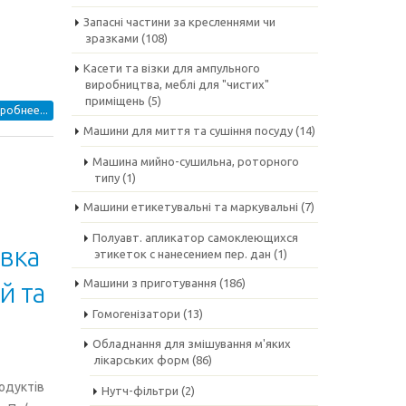
Запасні частини за кресленнями чи
зразками
(108)
Касети та візки для ампульного
виробництва, меблі для "чистих"
приміщень
(5)
робнее...
Машини для миття та сушіння посуду
(14)
Машина мийно-сушильна, роторного
типу
(1)
Машини етикетувальні та маркувальні
(7)
Полуавт. апликатор самоклеющихся
вка
этикеток с нанесением пер. дан
(1)
Машини з приготування
(186)
й та
Гомогенізатори
(13)
Обладнання для змішування м'яких
лікарських форм
(86)
одуктів
Нутч-фільтри
(2)