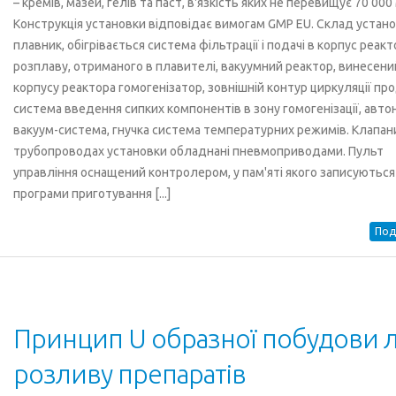
– кремів, мазей, гелів та паст, в'язкість яких не перевищує 70 000
Конструкція установки відповідає вимогам GMP EU. Склад устано
плавник, обігрівається система фільтрації і подачі в корпус реакт
розплаву, отриманого в плавителі, вакуумний реактор, винесени
корпусу реактора гомогенізатор, зовнішній контур циркуляції про
система введення сипких компонентів в зону гомогенізації, авт
вакуум-система, гнучка система температурних режимів. Клапан
трубопроводах установки обладнані пневмоприводами. Пульт
управління оснащений контролером, у пам'яті якого записуються
програми приготування [...]
Под
Принцип U образної побудови лі
розливу препаратів