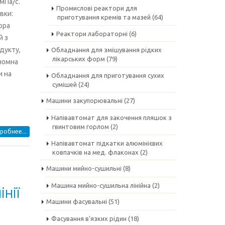
 мПа/с.
Промислові реактори для
вки:
приготування кремів та мазей
(64)
ора
Реактори лабораторні
(6)
й з
дукту,
Обладнання для змішування рідких
лікарських форм
(79)
ономна
и на
Обладнання для приготування сухих
сумішей
(24)
Машини закупорювальні
(27)
Напівавтомат для закочення пляшок з
гвинтовим горлом
(2)
робнее...
Напівавтомат підкатки алюмінієвих
ковпачків на мед. флаконах
(2)
Машини мийно-сушильні
(8)
Машина мийно-сушильна лінійна
(2)
нії
Машини фасувальні
(51)
Фасування в'язких рідин
(18)