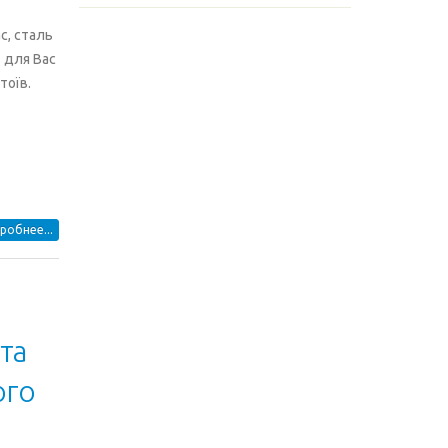
с, сталь
 для Вас
тоїв.
робнее...
та
ого