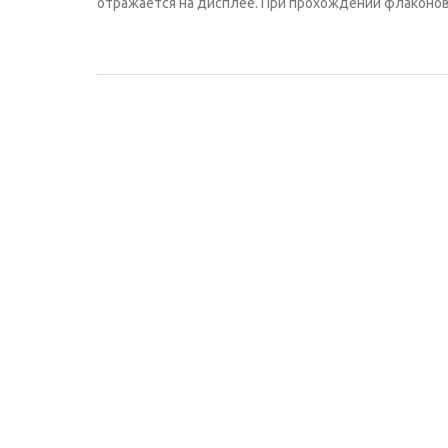
отражается на дисплее. При прохождении флаконов ч