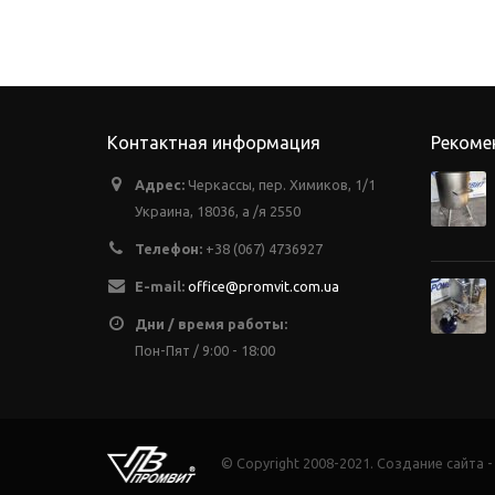
Контактная информация
Рекоме
Адрес:
Черкассы, пер. Химиков, 1/1
Украина, 18036, а /я 2550
Телефон:
+38 (067) 4736927
E-mail:
office@promvit.com.ua
Дни / время работы:
Пон-Пят / 9:00 - 18:00
© Copyright 2008-2021. Создание сайта 