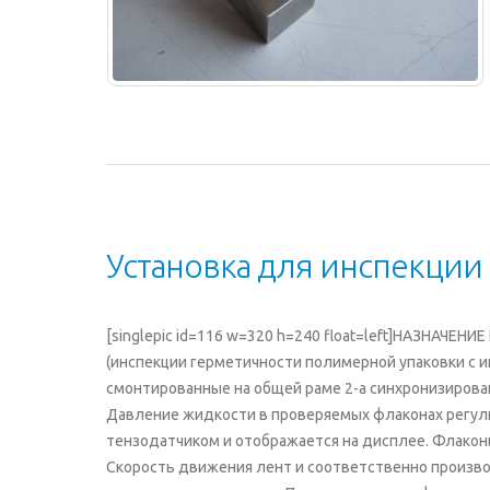
Установка для инспекци
[singlepic id=116 w=320 h=240 float=left]НАЗНАЧЕН
(инспекции герметичности полимерной упаковки с
смонтированные на общей раме 2-а синхронизиров
Давление жидкости в проверяемых флаконах регули
тензодатчиком и отображается на дисплее. Флакон
Скорость движения лент и соответственно произв