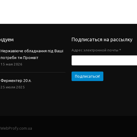
ндуем
Подписаться на рассылку
Адрес электронной почты
*
Нержавіюче обладнання під Ваші
потреби тм Промвіт
15 мая 2026
Ферментер 20 л.
25 июля 2025
- WebProfy.com.ua