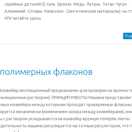
серийных деталей (Сталь∙ Бронза∙ Медь∙ Латунь∙ Титан∙ Чугун ∙
Алюминий∙ Сплавы∙ Капролон ∙ Синтетические материалы) на с
ЧПУ читайте здесь
Под
и полимерных флаконов
ИЕ Конвейер инспекционный предназначен для проверки на прочност
 инъекционным раствором). ПРИНЦИП РАБОТЫ Машина представляе
анных конвейера между которыми проходят проверяемые флаконы
руется механически (изменением зазора между конвейерами), из
ы с раствором укладываются на конвейер вручную поперек ленты.
одительность машины регулируется частотным регулятором, что 