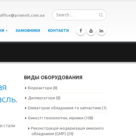
office@promvit.com.ua
НИ
ЗАМОВНИКИ
КОНТАКТИ
ВИДЫ ОБОРУДОВАНИЯ
ая
Біореактори
(8)
сль.
Диспергатори
(8)
Елеваторне обладнання та запчастини
(1)
Ємності технологічні, мірники
(108)
и стали
Реконструкція-модернізація ємнісного
обладнання (GMP)
(29)