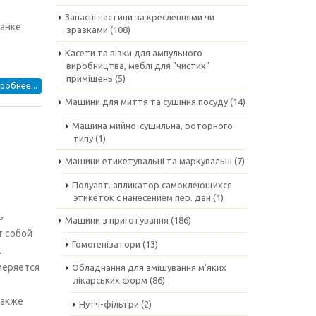
Запасні частини за кресленнями чи
танке
зразками
(108)
Касети та візки для ампульного
виробництва, меблі для "чистих"
приміщень
(5)
робнее...
Машини для миття та сушіння посуду
(14)
Машина мийно-сушильна, роторного
типу
(1)
Машини етикетувальні та маркувальні
(7)
Полуавт. апликатор самоклеющихся
этикеток с нанесением пер. дан
(1)
ь
Машини з приготування
(186)
т собой
Гомогенізатори
(13)
.
меряется
Обладнання для змішування м'яких
лікарських форм
(86)
также
Нутч-фільтри
(2)