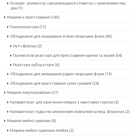
Полуавт. апликатор самоклеющихся этикеток с нанесением пер.
дан
(1)
Машини з приготування
(186)
Гомогенізатори
(13)
Обладнання для змішування м'яких лікарських форм
(86)
Нутч-фільтри
(2)
Промислові реактори для приготування кремів та мазей
(64)
Реактори лабораторні
(6)
Обладнання для змішування рідких лікарських форм
(79)
Обладнання для приготування сухих сумішей
(24)
Машини закупорювальні
(27)
Напівавтомат для закочення пляшок з гвинтовим горлом
(2)
Напівавтомат підкатки алюмінієвих ковпачків на мед. флаконах
(2)
Машини мийно-сушильні
(8)
Машина мийно-сушильна лінійна
(2)