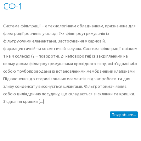
СФ-1
Система фільтрації – є технологічним обладнанням, призначена для
фільтрації розчинів у складі 2-х фільтроутримувачів із
фільтруючими елементами. Застосування у харчовій,
фармацевтичній чи косметичній галузях. Система фільтрації є візком
1 на 4 колесах (2 – поворотні, 2- неповоротні) із закріпленими на
ньому двома фільтроутримувачами прохідного типу, які з'єднані між
собою трубопроводами із встановленими мембранними клапанами .
Підключення до стерилізованих елементів під час роботи та для
зливу конденсату виконується шлангами. Фільтротримач являє
собою циліндричну посудину, що складається зі склянки та кришки.
З'єднання кришки [...]
Подробнее...