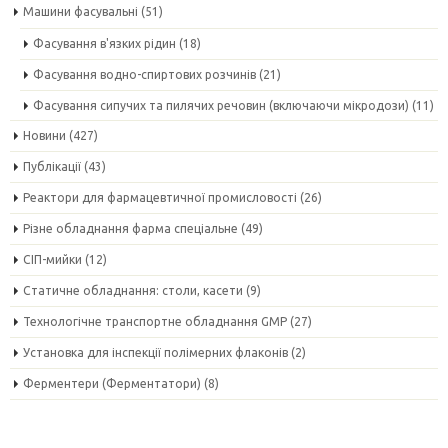
Машини фасувальні
(51)
Фасування в'язких рідин
(18)
Фасування водно-спиртових розчинів
(21)
Фасування сипучих та пилячих речовин (включаючи мікродози)
(11)
Новини
(427)
Публікації
(43)
Реактори для фармацевтичної промисловості
(26)
Різне обладнання фарма спеціальне
(49)
СІП-мийки
(12)
Статичне обладнання: столи, касети
(9)
Технологічне транспортне обладнання GMP
(27)
Установка для інспекції полімерних флаконів
(2)
Ферментери (Ферментатори)
(8)