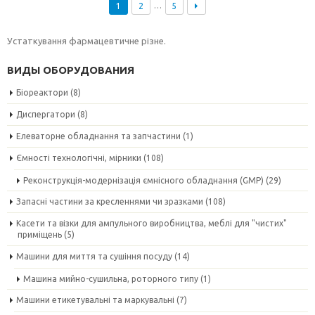
…
1
2
5
Устаткування фармацевтичне різне.
ВИДЫ ОБОРУДОВАНИЯ
Біореактори
(8)
Диспергатори
(8)
Елеваторне обладнання та запчастини
(1)
Ємності технологічні, мірники
(108)
Реконструкція-модернізація ємнісного обладнання (GMP)
(29)
Запасні частини за кресленнями чи зразками
(108)
Касети та візки для ампульного виробництва, меблі для "чистих"
приміщень
(5)
Машини для миття та сушіння посуду
(14)
Машина мийно-сушильна, роторного типу
(1)
Машини етикетувальні та маркувальні
(7)