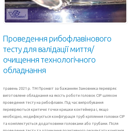
Проведення рибофлавінового
тесту для валідації миття/
очищення технологічного
обладнання
травень 2021 р. ТМ Промвіт за бажанням Замовника перевіряє
виготовлене обладнання на якість роботи головок CIP шляхом
проведення тесту на рибофлавін. Під час випробування
перевіряються критичні точки кришки контейнера і, якщо
необхідно, модифікується конфігурація труб кріплення головки CIP
та комплектується додатковими головками або трубами. Після
проведення тесту та отримання позитивного результату компанія