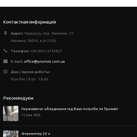
Контактная информация
Адрес:
Черкассы, пер. Химиков, 1/1
Украина, 18036, а /я 2550
Телефон:
+38 (067) 4736927
E-mail:
office@promvit.com.ua
Дни / время работы:
Пон-Пят / 9:00 - 18:00
Рекомендуем
Нержавіюче обладнання під Ваші потреби тм Промвіт
15 мая 2026
Ферментер 20 л.