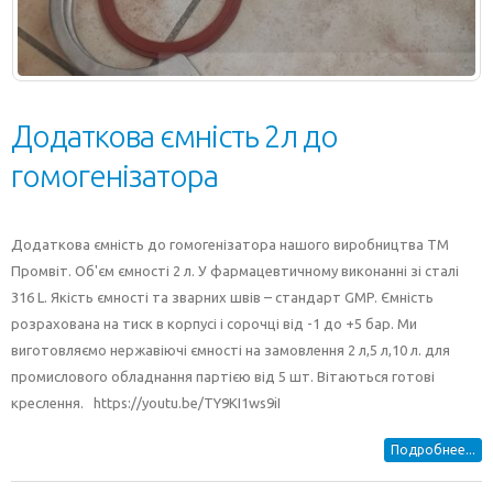
Додаткова ємність 2л до
гомогенізатора
Додаткова ємність до гомогенізатора нашого виробництва ТМ
Промвіт. Об'єм ємності 2 л. У фармацевтичному виконанні зі сталі
316 L. Якість ємності та зварних швів – стандарт GMP. Ємність
розрахована на тиск в корпусі і сорочці від -1 до +5 бар. Ми
виготовляємо нержавіючі ємності на замовлення 2 л,5 л,10 л. для
промислового обладнання партією від 5 шт. Вітаються готові
креслення. https://youtu.be/TY9KI1ws9iI
Подробнее...