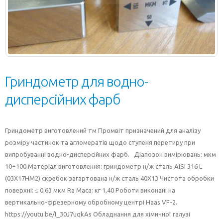
Гриндометр для водно-
дисперсійних фарб
Гриндометр виготовлений тм Промвіт призначений для аналізу
розміру частинок та агломератів щодо ступеня перетиру при
випробуванні водно-дисперсійних фарб. Діапозон вимірювань: мкм
10÷100 Матеріал виготовлення: гриндометр н/ж сталь AISI 316 L
(03X17НМ2) скребок загартована н/ж сталь 40Х13 Чистота обробки
поверхні: ≤ 0,63 мкм Ra Маса: кг 1,40 Роботи виконані на
вертикально-фрезерному обробному центрі Haas VF-2.
https://youtu.be/I_30J7uqkAs Обладнання для хімичної галузі