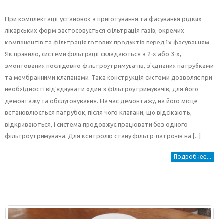
При комплектації установок з приготування та фасування рідких
лікарських форм застосовується фільтрація газів, окремих
компонентів та фільтрація готових продуктів перед їх фасуванням.
Як правило, системи фільтрації складаються з 2-х або 3-х,
змонтованих послідовно фільтроутримувачів, з'єднаних патрубками
та мембранними клапанами. Така конструкція системи дозволяє при
необхідності від'єднувати один з фільтроутримувачів, для його
демонтажу та обслуговування. На час демонтажу, на його місце
встановлюється патрубок, після чого клапани, що відсікають,
відкриваються, і система продовжує працювати без одного
фільтроутримувача. Для контролю стану фільтр-патронів на [...]
Подробнее...