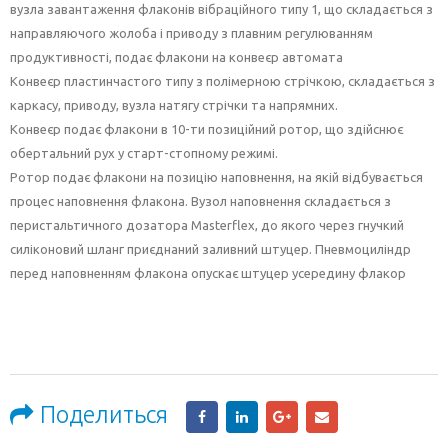
вузла завантаження флаконів вібраційного типу 1, що складається з
направляючого жолоба і приводу з плавним регулюванням
продуктивності, подає флакони на конвеєр автомата
Конвеєр пластинчастого типу з полімерною стрічкою, складається з
каркасу, приводу, вузла натягу стрічки та напрямних.
Конвеєр подає флакони в 10-ти позиційний ротор, що здійснює
обертальний рух у старт-стопному режимі.
Ротор подає флакони на позицію наповнення, на якій відбувається
процес наповнення флакона. Вузол наповнення складається з
перистальтичного дозатора Masterflex, до якого через гнучкий
силіконовий шланг приєднаний заливний штуцер. Пневмоциліндр
перед наповненням флакона опускає штуцер усередину флакор
Поделиться