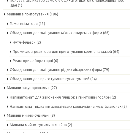
Полуавт. апликатор самоклеющихся этикеток с нанесением пер.
дан
(1)
Машини з приготування
(186)
Гомогенізатори
(13)
Обладнання для змішування м'яких лікарських форм
(86)
Нутч-фільтри
(2)
Промислові реактори для приготування кремів та мазей
(64)
Реактори лабораторні
(6)
Обладнання для змішування рідких лікарських форм
(79)
Обладнання для приготування сухих сумішей
(24)
Машини закупорювальні
(27)
Напівавтомат для закочення пляшок з гвинтовим горлом
(2)
Напівавтомат підкатки алюмінієвих ковпачків на мед. флаконах
(2)
Машини мийно-сушильні
(8)
Машина мийно-сушильна лінійна
(2)