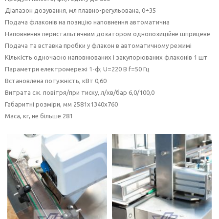
Діапазон дозування, мл плавно-регульована, 0÷35
Подача флаконів на позицію наповнення автоматична
Наповнення перистальтичним дозатором однопозиційне шприцеве
Подача та вставка пробки у флакон в автоматичному режимі
Кількість одночасно наповнюваних і закупорюваних флаконів 1 шт
Параметри електромережі 1-ф; U=220 B f=50 Гц
Встановлена потужність, кВт 0,60
Витрата сж. повітря/при тиску, л/хв/бар 6,0/100,0
Габаритні розміри, мм 2581х1340х760
Маса, кг, не більше 281