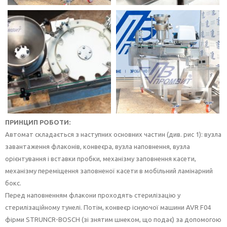
ПРИНЦИП РОБОТИ:
Автомат складається з наступних основних частин (див. рис 1): вузла
завантаження флаконів, конвеєра, вузла наповнення, вузла
орієнтування і вставки пробки, механізму заповнення касети,
механізму переміщення заповненої касети в мобільний ламінарний
бокс.
Перед наповненням флакони проходять стерилізацію у
стерилізаційному тунелі. Потім, конвеєр існуючої машини AVR F04
фірми STRUNCR-BOSCH (зі знятим шнеком, що подає) за допомогою