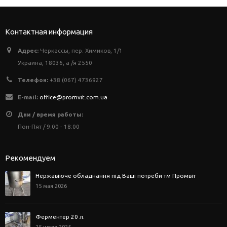
Контактная информация
Адрес:
Черкассы, пер. Химиков, 1/1
Украина, 18036, а /я 2550
Телефон:
+38 (067) 4736927
E-mail:
office@promvit.com.ua
Дни / время работы:
Пон-Пят / 9:00 - 18:00
Рекомендуем
Нержавіюче обладнання під Ваші потреби тм Промвіт
15 мая 2026
Ферментер 20 л.
25 июля 2025