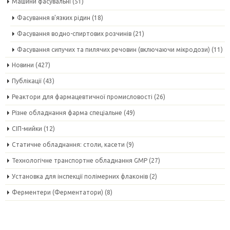
Машини фасувальні
(51)
Фасування в'язких рідин
(18)
Фасування водно-спиртових розчинів
(21)
Фасування сипучих та пилячих речовин (включаючи мікродози)
(11)
Новини
(427)
Публікації
(43)
Реактори для фармацевтичної промисловості
(26)
Різне обладнання фарма спеціальне
(49)
СІП-мийки
(12)
Статичне обладнання: столи, касети
(9)
Технологічне транспортне обладнання GMP
(27)
Установка для інспекції полімерних флаконів
(2)
Ферментери (Ферментатори)
(8)