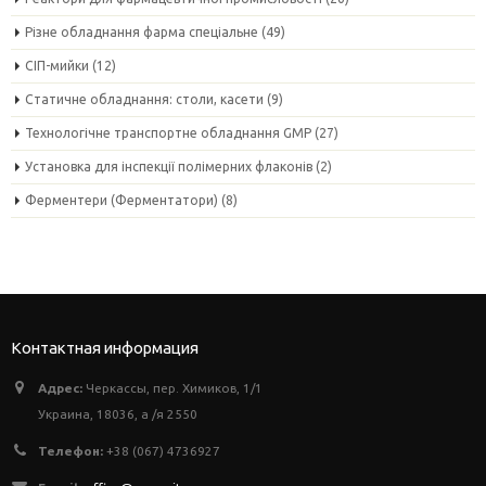
Різне обладнання фарма спеціальне
(49)
СІП-мийки
(12)
Статичне обладнання: столи, касети
(9)
Технологічне транспортне обладнання GMP
(27)
Установка для інспекції полімерних флаконів
(2)
Ферментери (Ферментатори)
(8)
Контактная информация
Адрес:
Черкассы, пер. Химиков, 1/1
Украина, 18036, а /я 2550
Телефон:
+38 (067) 4736927