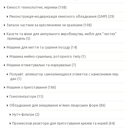
Ємності технологічні, мірники
(108)
Реконструкція-модернізація ємнісного обладнання (GMP)
(29)
Запасні частини за кресленнями чи зразками
(108)
Касети та візки для ампульного виробництва, меблі для "чистих"
приміщень
(5)
Машини для миття та сушіння посуду
(14)
Машина мийно-сушильна, роторного типу
(1)
Машини етикетувальні та маркувальні
(7)
Полуавт. апликатор самоклеющихся этикеток с нанесением пер.
дан
(1)
Машини з приготування
(186)
Гомогенізатори
(13)
Обладнання для змішування м'яких лікарських форм
(86)
Нутч-фільтри
(2)
Промислові реактори для приготування кремів та мазей
(64)