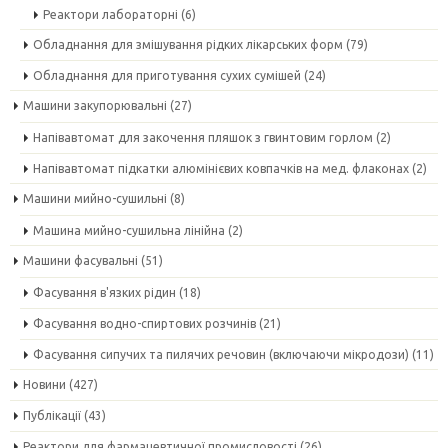
Реактори лабораторні
(6)
Обладнання для змішування рідких лікарських форм
(79)
Обладнання для приготування сухих сумішей
(24)
Машини закупорювальні
(27)
Напівавтомат для закочення пляшок з гвинтовим горлом
(2)
Напівавтомат підкатки алюмінієвих ковпачків на мед. флаконах
(2)
Машини мийно-сушильні
(8)
Машина мийно-сушильна лінійна
(2)
Машини фасувальні
(51)
Фасування в'язких рідин
(18)
Фасування водно-спиртових розчинів
(21)
Фасування сипучих та пилячих речовин (включаючи мікродози)
(11)
Новини
(427)
Публікації
(43)
Реактори для фармацевтичної промисловості
(26)