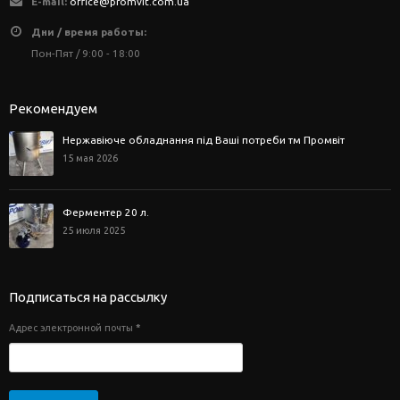
E-mail:
office@promvit.com.ua
Дни / время работы:
Пон-Пят / 9:00 - 18:00
Рекомендуем
Нержавіюче обладнання під Ваші потреби тм Промвіт
15 мая 2026
Ферментер 20 л.
25 июля 2025
Подписаться на рассылку
Адрес электронной почты
*