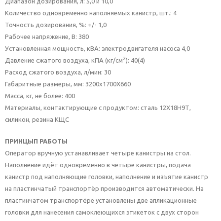
Диапазон дозирования, л: 5,0 и 10,0
Количество одновременно наполняемых канистр, шт.: 4
Точность дозирования, %: +/- 1,0
Рабочее напряжение, В: 380
Установленная мощность, кВА: электродвигателя насоса 4,0
2
Давление сжатого воздуха, кПА (кг/см
): 40(4)
Расход сжатого воздуха, л/мин: 30
Габаритные размеры, мм: 3200х1700Х660
Масса, кг, не более: 400
Материалы, контактирующие с продуктом: сталь 12Х18Н9Т,
силикон, резина КЩС
ПРИНЦЫП РАБОТЫ
Оператор вручную устанавливает четыре канистры на стол.
Наполнение идёт одновременно в четыре канистры, подача
канистр под наполняющие головки, наполнение и изъятие канистр
на пластинчатый транспортёр производится автоматически. На
пластинчатом транспортёре установлены две апликационные
головки для нанесения самоклеющихся этикеток с двух сторон