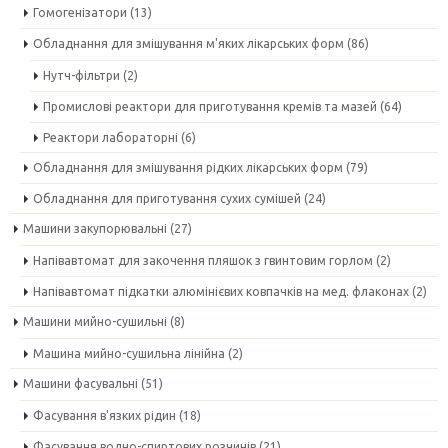
Гомогенізатори
(13)
Обладнання для змішування м'яких лікарських форм
(86)
Нутч-фільтри
(2)
Промислові реактори для приготування кремів та мазей
(64)
Реактори лабораторні
(6)
Обладнання для змішування рідких лікарських форм
(79)
Обладнання для приготування сухих сумішей
(24)
Машини закупорювальні
(27)
Напівавтомат для закочення пляшок з гвинтовим горлом
(2)
Напівавтомат підкатки алюмінієвих ковпачків на мед. флаконах
(2)
Машини мийно-сушильні
(8)
Машина мийно-сушильна лінійна
(2)
Машини фасувальні
(51)
Фасування в'язких рідин
(18)
Фасування водно-спиртових розчинів
(21)