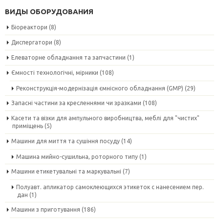
ВИДЫ ОБОРУДОВАНИЯ
Біореактори
(8)
Диспергатори
(8)
Елеваторне обладнання та запчастини
(1)
Ємності технологічні, мірники
(108)
Реконструкція-модернізація ємнісного обладнання (GMP)
(29)
Запасні частини за кресленнями чи зразками
(108)
Касети та візки для ампульного виробництва, меблі для "чистих"
приміщень
(5)
Машини для миття та сушіння посуду
(14)
Машина мийно-сушильна, роторного типу
(1)
Машини етикетувальні та маркувальні
(7)
Полуавт. апликатор самоклеющихся этикеток с нанесением пер.
дан
(1)
Машини з приготування
(186)