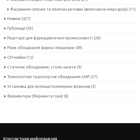
Фасування сипучих та пилячих речовин (включаючи мікродози)
(11)
Новини
(427)
Публікації
(43)
Реактори для фармацевтичної промисловості
(26)
Різне обладнання фарма спеціальне
(49)
СІП-мийки
(12)
Статичне обладнання: столи, касети
(9)
Технологічне транспортне обладнання GMP
(27)
Установка для інспекції полімерних флаконів
(2)
Ферментери (Ферментатори)
(8)
Контактная информация