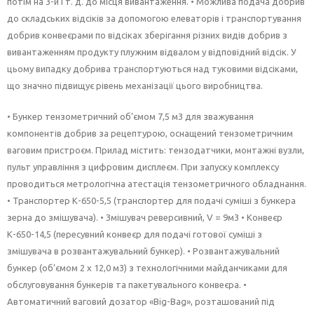
потім на 3-й і т. д. до місця вивантаження. • Можлива подача добрив
до складських відсіків за допомогою елеваторів і транспортування
добрив конвеєрами по відсіках зберігання різних видів добрив з
вивантаженням продукту плужним відвалом у відповідний відсік. У
цьому випадку добрива транспортуються над туковими відсіками,
що значно підвищує рівень механізації цього виробництва.
• Бункер тензометричний об’ємом 7,5 м3 для зважування
компонентів добрив за рецептурою, оснащений тензометричним
ваговим пристроєм. Прилад містить: тензодатчики, монтажні вузли,
пульт управління з цифровим дисплеєм. При запуску комплексу
проводиться метрологічна атестація тензометричного обладнання.
• Транспортер К-650-5,5 (транспортер для подачі суміші з бункера
зерна до змішувача). • Змішувач реверсивний, V = 9м3 • Конвеєр
К-650-14,5 (пересувний конвеєр для подачі готової суміші з
змішувача в розвантажувальний бункер). • Розвантажувальний
бункер (об’ємом 2 х 12,0 м3) з технологічними майданчиками для
обслуговування бункерів та пакетувального конвеєра. •
Автоматичний ваговий дозатор «Big-Bag», розташований під