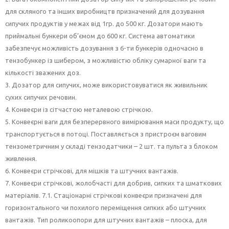
для скляного та інших виробництв призначений для дозування
сипучих продуктів у межах від 1гр. до 500 кг. Дозатори мають
приймальні бункери об’ємом до 600 кг. Система автоматики
забезпечує можливість дозування з 6-ти бункерів одночасно в
тензобункер із шибером, з можливістю обліку сумарної ваги та
кількості зважених доз.
3. Дозатор для сипучих, може використовуватися як живильник
сухих сипучих речовин.
4. Конвеєри із сітчастою металевою стрічкою.
5. Конвеєрні ваги для безперервного вимірювання маси продукту, що
транспортується в потоці. Поставляється з пристроєм ваговим
тензометричним у складі тензодатчики – 2 шт. та пульта з блоком
живлення.
6. Конвеєри стрічкові, для мішків та штучних вантажів.
7. Конвеєри стрічкові, жолобчасті для добрив, сипких та шматкових
матеріалів. 7.1. Стаціонарні стрічкові конвеєри призначені для
горизонтального чи похилого переміщення сипких або штучних
вантажів. Тип роликоопори для штучних вантажів – плоска, для