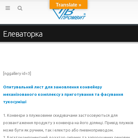
Translate »
Елеваторка
[nggallery id=3]
Опитувальний лист для замовлення конвейеру
механізованого комплексу з приготування та фасування
тукосуміші
1. Конвеєри з плужковими скидувачами застосовуються для
розвантаження продукту з конвеєра на його ділянці. Привід плужків
може бути як ручним, так і електро або пневмоприводом.
2. Багатокомпонентний дозатор сипучих та запорошених речовин