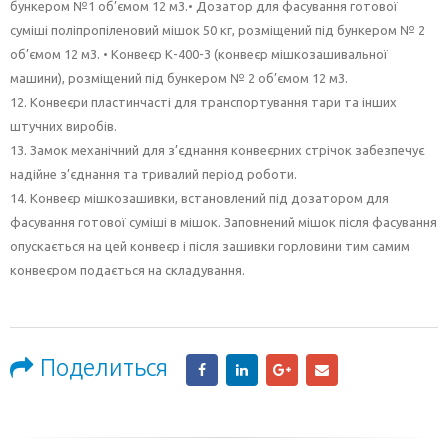
бункером №1 об’ємом 12 м3.• Дозатор для фасування готової
суміші поліпропіленовий мішок 50 кг, розміщений під бункером № 2
об’ємом 12 м3. • Конвеєр К-400-3 (конвеєр мішкозашивальної
машини), розміщений під бункером № 2 об’ємом 12 м3.
12. Конвеєри пластинчасті для транспортування тари та інших
штучних виробів.
13. Замок механічний для з’єднання конвеєрних стрічок забезпечує
надійне з’єднання та тривалий період роботи.
14. Конвеєр мішкозашивки, встановлений під дозатором для
фасування готової суміші в мішок. Заповнений мішок після фасування
опускається на цей конвеєр і після зашивки горловини тим самим
конвеєром подається на складування.
Поделиться