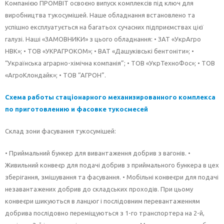
Компанією ПРОМВІТ освоєно випуск комплексів під ключ для
виробництва тукосумішей. Наше обладнання встановлено та
успішно експлуатується на багатьох сучасних підприємствах цієї
галузі. Наші «ЗАМОВНИКИ» з цього обладнання: • ЗАТ «УкрАгро
НВК»; • ТОВ «УКРАГРОКОМ»; • ВАТ «Дашуківські бентоніти»; •
“Українська аграрно-хімічна компанія”; • ТОВ «УкрТехноФос»; • ТОВ
«АгроКлондайк»; • ТОВ “АГРОН”.
Схема работы стаціонарного механизированного комплекса
по приготовлению и фасовке тукосмесей
Склад зони фасування тукосумішей:
• Приймальний бункер для вивантаження добрив з вагонів. •
Живильний конвеєр для подачі добрив з приймального бункера в цех
зберігання, змішування та фасування. • Мобільні конвеєри для подачі
незавантажених добрив до складських проходів. При цьому
конвеєри шикуються в ланцюг і послідовним перевантаженням
добрива послідовно переміщуються з 1-го транспортера на 2-й,