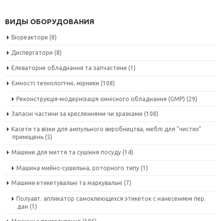
ВИДЫ ОБОРУДОВАНИЯ
Біореактори
(8)
Диспергатори
(8)
Елеваторне обладнання та запчастини
(1)
Ємності технологічні, мірники
(108)
Реконструкція-модернізація ємнісного обладнання (GMP)
(29)
Запасні частини за кресленнями чи зразками
(108)
Касети та візки для ампульного виробництва, меблі для "чистих"
приміщень
(5)
Машини для миття та сушіння посуду
(14)
Машина мийно-сушильна, роторного типу
(1)
Машини етикетувальні та маркувальні
(7)
Полуавт. апликатор самоклеющихся этикеток с нанесением пер.
дан
(1)