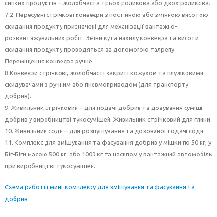
сипких продуктів – жолобчаста трьох роликова або двох роликова.
7.2. Пересувні стрічкові конвеєри з постійною або змінною висотою
скидання продукту призначені для механізації вантажно-
розвантажувальних робіт. Зміни кута нахилу конвеєра та висоти
скидання продукту проводяться за допомогою талрепу.
Переміщення конвеєра ручне.
8.Конвеєри стрічкові, жолобчасті закриті кожухом та плужковими
скидувачами з ручним або пневмоприводом (для транспорту
добрив).
9. Живильник стрічковий – для подачі добрив та дозування суміші
добрив у виробництві тукосумішей. Живильник стрічковий для глини.
10. Живильник соди – для розпушування та дозованої подачі соди.
11. Комплекс для змішування та фасування добрив у мішки по 50 кг, у
Біг-Біги масою 500 кг. або 1000 кг та насипом у вантажний автомобіль
при виробництві тукосумішей.
Схема работы мині-комплексу для змішування та фасування та
добрив