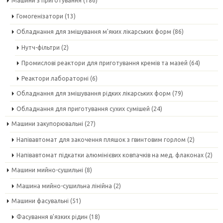
Машини з приготування
(186)
Гомогенізатори
(13)
Обладнання для змішування м'яких лікарських форм
(86)
Нутч-фільтри
(2)
Промислові реактори для приготування кремів та мазей
(64)
Реактори лабораторні
(6)
Обладнання для змішування рідких лікарських форм
(79)
Обладнання для приготування сухих сумішей
(24)
Машини закупорювальні
(27)
Напівавтомат для закочення пляшок з гвинтовим горлом
(2)
Напівавтомат підкатки алюмінієвих ковпачків на мед. флаконах
(2)
Машини мийно-сушильні
(8)
Машина мийно-сушильна лінійна
(2)
Машини фасувальні
(51)
Фасування в'язких рідин
(18)