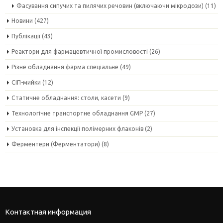
Фасування сипучих та пилячих речовин (включаючи мікродози)
(11)
Новини
(427)
Публікації
(43)
Реактори для фармацевтичної промисловості
(26)
Різне обладнання фарма спеціальне
(49)
СІП-мийки
(12)
Статичне обладнання: столи, касети
(9)
Технологічне транспортне обладнання GMP
(27)
Установка для інспекції полімерних флаконів
(2)
Ферментери (Ферментатори)
(8)
Контактная информация