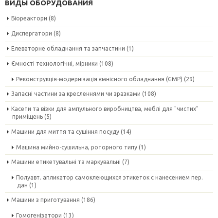
ВИДЫ ОБОРУДОВАНИЯ
Біореактори
(8)
Диспергатори
(8)
Елеваторне обладнання та запчастини
(1)
Ємності технологічні, мірники
(108)
Реконструкція-модернізація ємнісного обладнання (GMP)
(29)
Запасні частини за кресленнями чи зразками
(108)
Касети та візки для ампульного виробництва, меблі для "чистих"
приміщень
(5)
Машини для миття та сушіння посуду
(14)
Машина мийно-сушильна, роторного типу
(1)
Машини етикетувальні та маркувальні
(7)
Полуавт. апликатор самоклеющихся этикеток с нанесением пер.
дан
(1)
Машини з приготування
(186)
Гомогенізатори
(13)