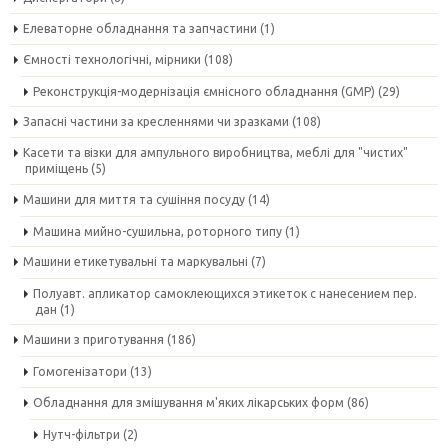
Елеваторне обладнання та запчастини
(1)
Ємності технологічні, мірники
(108)
Реконструкція-модернізація ємнісного обладнання (GMP)
(29)
Запасні частини за кресленнями чи зразками
(108)
Касети та візки для ампульного виробництва, меблі для "чистих"
приміщень
(5)
Машини для миття та сушіння посуду
(14)
Машина мийно-сушильна, роторного типу
(1)
Машини етикетувальні та маркувальні
(7)
Полуавт. апликатор самоклеющихся этикеток с нанесением пер.
дан
(1)
Машини з приготування
(186)
Гомогенізатори
(13)
Обладнання для змішування м'яких лікарських форм
(86)
Нутч-фільтри
(2)