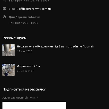
Телефон:
+38 (067) 4736927
E-mail:
office@promvit.com.ua
Дни / время работы:
Пон-Пят / 9:00 - 18:00
Рекомендуем
Нержавіюче обладнання під Ваші потреби тм Промвіт
15 мая 2026
Ферментер 20 л.
25 июля 2025
Подписаться на рассылку
Адрес электронной почты
*