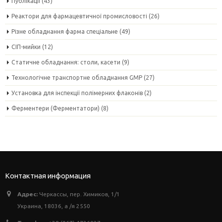
Публікації
(43)
Реактори для фармацевтичної промисловості
(26)
Різне обладнання фарма спеціальне
(49)
СІП-мийки
(12)
Статичне обладнання: столи, касети
(9)
Технологічне транспортне обладнання GMP
(27)
Установка для інспекції полімерних флаконів
(2)
Ферментери (Ферментатори)
(8)
Контактная информация
Адрес:
Черкассы, пер. Химиков, 1/1
Украина, 18036, а /я 2550