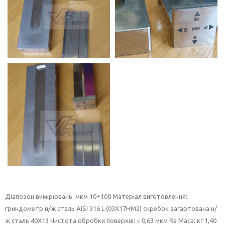
Діапозон вимірювань: мкм 10÷100 Матеріал виготовлення:
гриндометр н/ж сталь AISI 316 L (03X17НМ2) скребок загартована н/
ж сталь 40Х13 Чистота обробки поверхні: ≤ 0,63 мкм Ra Маса: кг 1,40