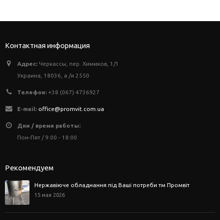
Контактная информация
Адрес:
Черкассы, пер. Химиков, 1/1
Украина, 18036, а /я 2550
Телефон:
+38 (067) 4736927
E-mail:
office@promvit.com.ua
Дни / время работы:
Пон-Пят / 9:00 - 18:00
Рекомендуем
Нержавіюче обладнання під Ваші потреби тм Промвіт
15 мая 2026