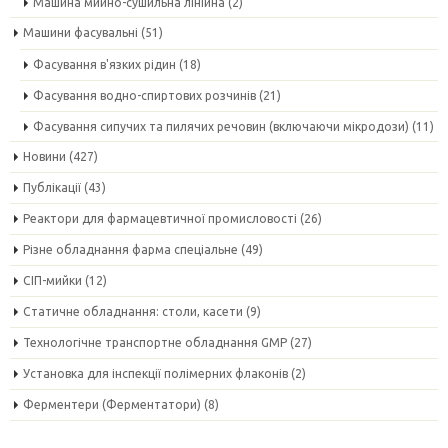
Машина мийно-сушильна лінійна
(2)
Машини фасувальні
(51)
Фасування в'язких рідин
(18)
Фасування водно-спиртових розчинів
(21)
Фасування сипучих та пилячих речовин (включаючи мікродози)
(11)
Новини
(427)
Публікації
(43)
Реактори для фармацевтичної промисловості
(26)
Різне обладнання фарма спеціальне
(49)
СІП-мийки
(12)
Статичне обладнання: столи, касети
(9)
Технологічне транспортне обладнання GMP
(27)
Установка для інспекції полімерних флаконів
(2)
Ферментери (Ферментатори)
(8)