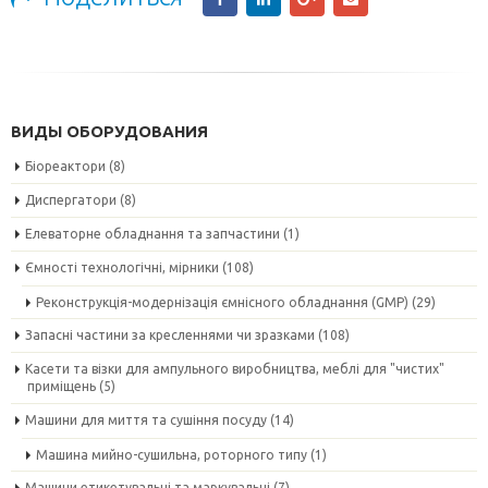
ВИДЫ ОБОРУДОВАНИЯ
Біореактори
(8)
Диспергатори
(8)
Елеваторне обладнання та запчастини
(1)
Ємності технологічні, мірники
(108)
Реконструкція-модернізація ємнісного обладнання (GMP)
(29)
Запасні частини за кресленнями чи зразками
(108)
Касети та візки для ампульного виробництва, меблі для "чистих"
приміщень
(5)
Машини для миття та сушіння посуду
(14)
Машина мийно-сушильна, роторного типу
(1)
Машини етикетувальні та маркувальні
(7)