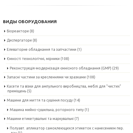
ВИДЫ ОБОРУДОВАНИЯ
Біореактори
(8)
Диспергатори
(8)
Елеваторне обладнання та запчастини
(1)
Ємності технологічні, мірники
(108)
Реконструкція-модернізація ємнісного обладнання (GMP)
(29)
Запасні частини за кресленнями чи зразками
(108)
Касети та візки для ампульного виробництва, меблі для "чистих"
приміщень
(5)
Машини для миття та сушіння посуду
(14)
Машина мийно-сушильна, роторного типу
(1)
Машини етикетувальні та маркувальні
(7)
Полуавт. апликатор самоклеющихся этикеток с нанесением пер.
дан
(1)