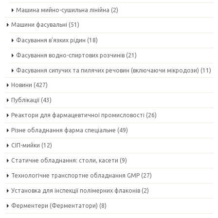
Машина мийно-сушильна лінійна
(2)
Машини фасувальні
(51)
Фасування в'язких рідин
(18)
Фасування водно-спиртових розчинів
(21)
Фасування сипучих та пилячих речовин (включаючи мікродози)
(11)
Новини
(427)
Публікації
(43)
Реактори для фармацевтичної промисловості
(26)
Різне обладнання фарма спеціальне
(49)
СІП-мийки
(12)
Статичне обладнання: столи, касети
(9)
Технологічне транспортне обладнання GMP
(27)
Установка для інспекції полімерних флаконів
(2)
Ферментери (Ферментатори)
(8)