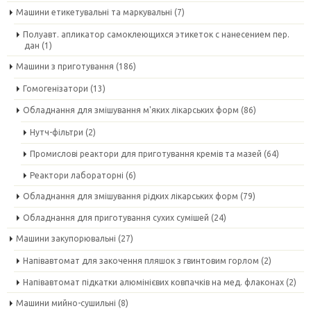
Машини етикетувальні та маркувальні
(7)
Полуавт. апликатор самоклеющихся этикеток с нанесением пер.
дан
(1)
Машини з приготування
(186)
Гомогенізатори
(13)
Обладнання для змішування м'яких лікарських форм
(86)
Нутч-фільтри
(2)
Промислові реактори для приготування кремів та мазей
(64)
Реактори лабораторні
(6)
Обладнання для змішування рідких лікарських форм
(79)
Обладнання для приготування сухих сумішей
(24)
Машини закупорювальні
(27)
Напівавтомат для закочення пляшок з гвинтовим горлом
(2)
Напівавтомат підкатки алюмінієвих ковпачків на мед. флаконах
(2)
Машини мийно-сушильні
(8)