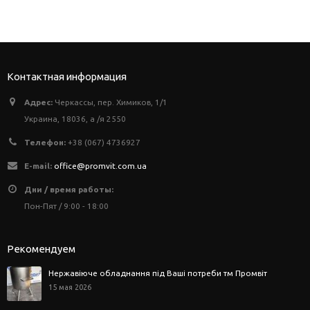
Контактная информация
Адрес:
Черкассы, пер. Химиков, 1/1
Украина, 18036, а /я 2550
Телефон:
+38 (067) 4736927
E-mail:
office@promvit.com.ua
Дни / время работы:
Пон-Пят / 9:00 - 18:00
Рекомендуем
Нержавіюче обладнання під Ваші потреби тм Промвіт
15 мая 2026