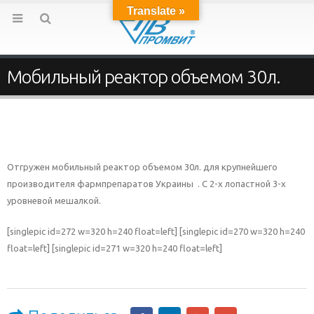
Translate »
Мобильный реактор объемом 30л.
Отгружен мобильный реактор объемом 30л. для крупнейшего
производителя фармпрепаратов Украины . С 2-х лопастной 3-х
уровневой мешалкой.
[singlepic id=272 w=320 h=240 float=left] [singlepic id=270 w=320 h=240
float=left] [singlepic id=271 w=320 h=240 float=left]