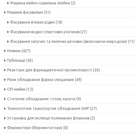
Машина мийно-сушильна лінійна
(2)
Машини фасувальні
(51)
Фасування в'язких рідин
(18)
Фасування водно-спиртових розчинів
(21)
Фасування сипучих та пилячих речовин (включаючи мікродози)
(11)
Новини
(427)
Публікації
(43)
Реактори для фармацевтичної промисловості
(26)
Різне обладнання фарма спеціальне
(49)
СІП-мийки
(12)
Статичне обладнання: столи, касети
(9)
Технологічне транспортне обладнання GMP
(27)
Установка для інспекції полімерних флаконів
(2)
Ферментери (Ферментатори)
(8)