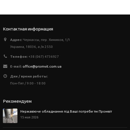
Контактная информация
Адрес:
Черкассы, пер. Химиков, 1/1
Украина, 18036, а /я 2550
Телефон:
+38 (067) 4736927
E-mail:
office@promvit.com.ua
Дни / время работы:
Пон-Пят / 9:00 - 18:00
Рекомендуем
Нержавіюче обладнання під Ваші потреби тм Промвіт
15 мая 2026