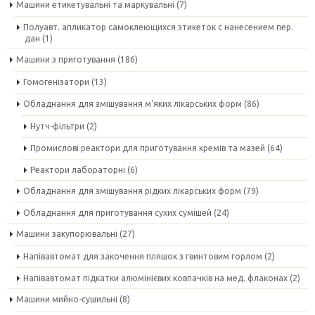
Машини етикетувальні та маркувальні
(7)
Полуавт. апликатор самоклеющихся этикеток с нанесением пер.
дан
(1)
Машини з приготування
(186)
Гомогенізатори
(13)
Обладнання для змішування м'яких лікарських форм
(86)
Нутч-фільтри
(2)
Промислові реактори для приготування кремів та мазей
(64)
Реактори лабораторні
(6)
Обладнання для змішування рідких лікарських форм
(79)
Обладнання для приготування сухих сумішей
(24)
Машини закупорювальні
(27)
Напівавтомат для закочення пляшок з гвинтовим горлом
(2)
Напівавтомат підкатки алюмінієвих ковпачків на мед. флаконах
(2)
Машини мийно-сушильні
(8)