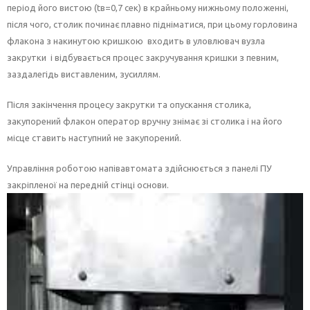
період його вистою (tв=0,7 сек) в крайньому нижньому положенні,
після чого, столик починає плавно підніматися, при цьому горловина
флакона з накинутою кришкою входить в уловлювач вузла
закрутки і відбувається процес закручування кришки з певним,
заздалегідь виставленим, зусиллям.
Після закінчення процесу закрутки та опускання столика,
закупорений флакон оператор вручну знімає зі столика і на його
місце ставить наступний не закупорений.
Управління роботою напівавтомата здійснюється з панелі ПУ
закріпленої на передній стінці основи.