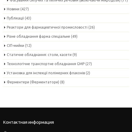
Фасування сипучих та пилячих речовин (включаючи мікродози)
(11)
Новини
(427)
Публікації
(43)
Реактори для фармацевтичної промисловості
(26)
Різне обладнання фарма спеціальне
(49)
СІП-мийки
(12)
Статичне обладнання: столи, касети
(9)
Технологічне транспортне обладнання GMP
(27)
Установка для інспекції полімерних флаконів
(2)
Ферментери (Ферментатори)
(8)
Контактная информация