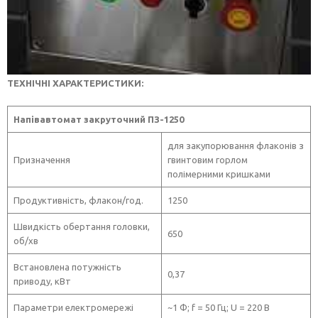
ТЕХНІЧНІ ХАРАКТЕРИСТИКИ:
Напівавтомат закруточний ПЗ-1250
для закупорювання флаконів з
Призначення
гвинтовим горлом
полімерними кришками
Продуктивність, флакон/год.
1250
Швидкість обертання головки,
650
об/хв
Встановлена потужність
0,37
приводу, кВт
Параметри електромережі
~1 Ф; f = 50 Гц; U = 220 В