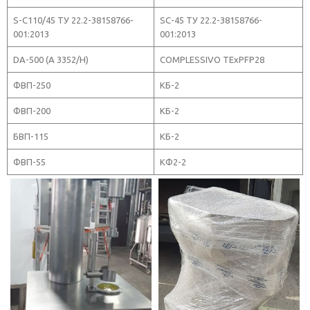
S-C110/45 ТУ 22.2-38158766-
SC-45 ТУ 22.2-38158766-
001:2013
001:2013
DA-500 (А 3352/Н)
COMPLESSIVO TExPFP28
ФВП-250
КБ-2
ФВП-200
КБ-2
БВП-115
КБ-2
ФВП-55
КФ2-2