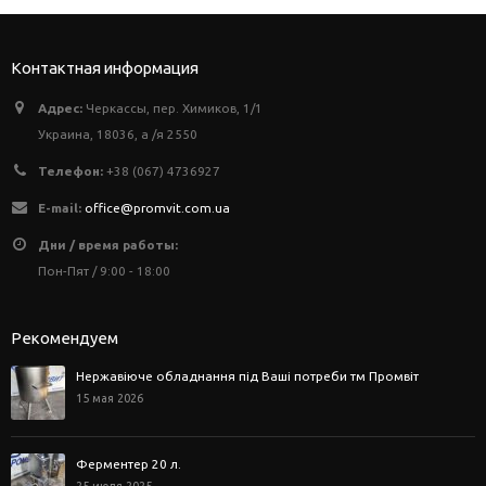
Контактная информация
Адрес:
Черкассы, пер. Химиков, 1/1
Украина, 18036, а /я 2550
Телефон:
+38 (067) 4736927
E-mail:
office@promvit.com.ua
Дни / время работы:
Пон-Пят / 9:00 - 18:00
Рекомендуем
Нержавіюче обладнання під Ваші потреби тм Промвіт
15 мая 2026
Ферментер 20 л.
25 июля 2025