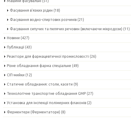
Машини фасувальні
(51)
Фасування в'язких рідин
(18)
Фасування водно-спиртових розчинів
(21)
Фасування сипучих та пилячих речовин (включаючи мікродози)
(11)
Новини
(427)
Публікації
(43)
Реактори для фармацевтичної промисловості
(26)
Різне обладнання фарма спеціальне
(49)
СІП-мийки
(12)
Статичне обладнання: столи, касети
(9)
Технологічне транспортне обладнання GMP
(27)
Установка для інспекції полімерних флаконів
(2)
Ферментери (Ферментатори)
(8)