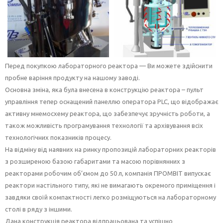
Перед покупкою лабораторного реактора — Ви можете здійснити
пробне варіння продукту на нашому заводі.
Основна зміна, яка була внесена в конструкцію реактора – пульт
управління тепер оснащений панеллю оператора PLC, що відображає
активну мнемосхему реактора, що забезпечує зручність роботи, а
також можливість програмування технології та архівування всіх
технологічних показників процесу.
На відміну від наявних на ринку пропозицій лабораторних реакторів
з розширеною базою габаритами та масою порівнянних з
реакторами робочим об’ємом до 50 л, компанія ПРОМВІТ випускає
реактори настільного типу, які не вимагають окремого приміщення і
завдяки своїй компактності легко розміщуються на лабораторному
столі в ряду з іншими.
Дана конструкція реактора відпрацьована та успішно