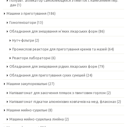
Полуавт. апликатор самоклеющихся этикеток с нанесением пер.
дан
(1)
Машини з приготування
(186)
Гомогенізатори
(13)
Обладнання для змішування м'яких лікарських форм
(86)
Нутч-фільтри
(2)
Промислові реактори для приготування кремів та мазей
(64)
Реактори лабораторні
(6)
Обладнання для змішування рідких лікарських форм
(79)
Обладнання для приготування сухих сумішей
(24)
Машини закупорювальні
(27)
Напівавтомат для закочення пляшок з гвинтовим горлом
(2)
Напівавтомат підкатки алюмінієвих ковпачків на мед. флаконах
(2)
Машини мийно-сушильні
(8)
Машина мийно-сушильна лінійна
(2)