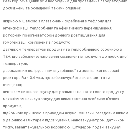
Реактор оснащений усім необхідним для проведення лабораторних
досліджень та оснащений такими опціями:
якірною мішалкою з плаваючими скребками з тефлону для
інтенсифікації теплообміну та ефективного перемішування;
роторним гомогенізатором донного розташування для
гомогенізації компонентів продукту;
датчиком температури продукту та теплообмінною сорочкою з
ТЕН, що забезпечує нагрівання компонентів продукту до необхідної
температури;
дзеркальним поліруванням внутрішньої та зовнішньої поверхні
реактора Ra ≤ 0,4 мкм, що забезпечує його якісне миття та
очищення;
вентилем нижнього спуску для розвантаження готового продукту;
механізмом нахилу корпусу для вивантаження особливо в’язких
продуктів;
підйомною кришкою з приводом якірної мішалки, оглядовим вікном
з двірником і ліхтарем підсвічування, мановакууметром, датчиком
тиску, завантажувальною воронкою і штуцером подачі вакууму і