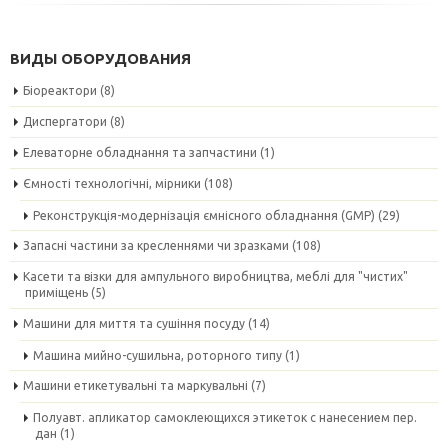
ВИДЫ ОБОРУДОВАНИЯ
Біореактори
(8)
Диспергатори
(8)
Елеваторне обладнання та запчастини
(1)
Ємності технологічні, мірники
(108)
Реконструкція-модернізація ємнісного обладнання (GMP)
(29)
Запасні частини за кресленнями чи зразками
(108)
Касети та візки для ампульного виробництва, меблі для "чистих"
приміщень
(5)
Машини для миття та сушіння посуду
(14)
Машина мийно-сушильна, роторного типу
(1)
Машини етикетувальні та маркувальні
(7)
Полуавт. апликатор самоклеющихся этикеток с нанесением пер.
дан
(1)