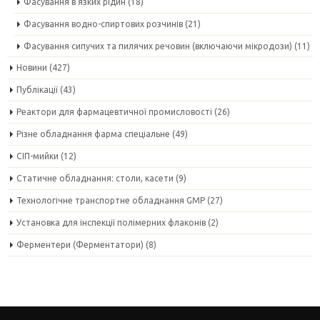
Фасування в'язких рідин
(18)
Фасування водно-спиртових розчинів
(21)
Фасування сипучих та пилячих речовин (включаючи мікродози)
(11)
Новини
(427)
Публікації
(43)
Реактори для фармацевтичної промисловості
(26)
Різне обладнання фарма спеціальне
(49)
СІП-мийки
(12)
Статичне обладнання: столи, касети
(9)
Технологічне транспортне обладнання GMP
(27)
Установка для інспекції полімерних флаконів
(2)
Ферментери (Ферментатори)
(8)