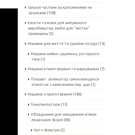
Запасні частини за кресленнями чи
зразками
(108)
Касети та візки для ампульного
виробництва, меблі для "чистих"
приміщень
(5)
Машини для миття та сушіння посуду
(14)
Машина мийно-сушильна, роторного
типу
(1)
Машини етикетувальні та маркувальні
(7)
Полуавт. апликатор самоклеющихся
этикеток с нанесением пер. дан
(1)
Машини з приготування
(186)
Гомогенізатори
(13)
Обладнання для змішування м'яких
лікарських форм
(86)
Нутч-фільтри
(2)