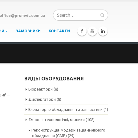
office@promvit.com.ua
НИ
ЗАМОВНИКИ
КОНТАКТИ
ВИДЫ ОБОРУДОВАНИЯ
Біореактори
(8)
зий –
Диспергатори
(8)
Елеваторне обладнання та запчастини
(1)
Ємності технологічні, мірники
(108)
Реконструкція-модернізація ємнісного
обладнання (GMP)
(29)