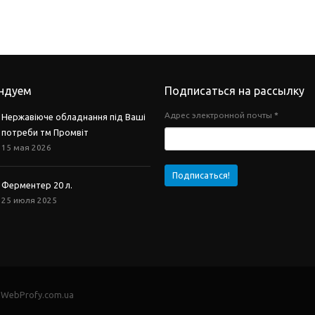
ндуем
Подписаться на рассылку
Адрес электронной почты
*
Нержавіюче обладнання під Ваші
потреби тм Промвіт
15 мая 2026
Ферментер 20 л.
25 июля 2025
- WebProfy.com.ua