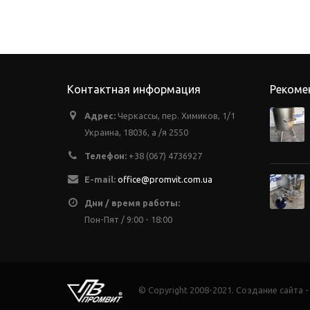
Контактная информация
Рекоме
Адрес:
Черкассы, пер. Химиков, 1/1
Украина, 18036, а /я 2550
Телефон:
+38 (067) 4736927
E-mail:
office@promvit.com.ua
Дни / время работы:
Пон-Пят / 9:00 - 18:00
© Copyright 2008-2021. Создание сайта 