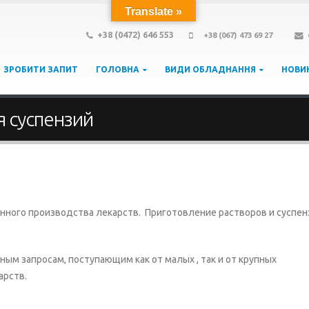
Translate »
+38 (0472) 646 553
+38 (067) 473 69 27
ЗРОБИТИ ЗАПИТ
ГОЛОВНА
ВИДИ ОБЛАДНАННЯ
НОВИ
 суспензий
нного производства лекарств. Приготовление растворов и суспен
м запросам, поступающим как от малых , так и от крупных
арств.