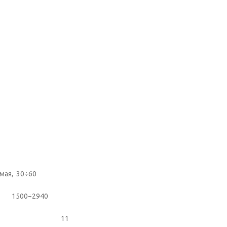
я, 30÷60
я) 1500÷2940
ость, кВт: 11