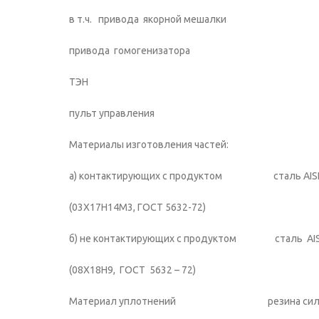
в т.ч. привода якорной ме
привода гомогенизат
ТЭН 5
пульт управлени
Материалы изготовления частей:
а) контактирующих с продуктом сталь AISI 
(03Х17Н14М3, ГОСТ 5632-72)
б) не контактирующих с продуктом сталь AIS
(08Х18Н9, ГОСТ 5632 – 72)
Материал уплотнений резина силок