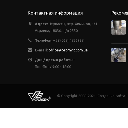
Контактная информация
Рекоме
Адрес:
Черкассы, пер. Химиков, 1/1
Украина, 18036, а /я 2550
Телефон:
+38 (067) 4736927
E-mail:
office@promvit.com.ua
Дни / время работы:
Пон-Пят / 9:00 - 18:00
© Copyright 2008-2021. Создание сайта 