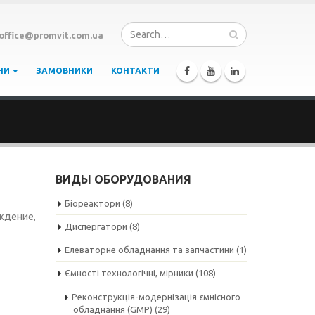
office@promvit.com.ua
НИ
ЗАМОВНИКИ
КОНТАКТИ
ВИДЫ ОБОРУДОВАНИЯ
Біореактори
(8)
ждение,
Диспергатори
(8)
Елеваторне обладнання та запчастини
(1)
Ємності технологічні, мірники
(108)
Реконструкція-модернізація ємнісного
обладнання (GMP)
(29)