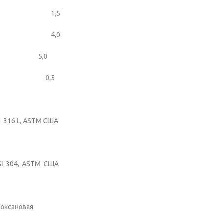
шалки 1,5
ора 4,0
,0
я 0,5
316 L, АSTM США
I 304, ASTM США
сановая