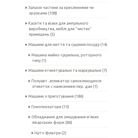
Запасні частини за кресленнями чи
зразками
(108)
Касети та візки для ампульного
виробництва, меблі для "чистих"
приміщень
(5)
Машини для миття та сушіння посуду
(14)
Машина мийно-сушильна, роторного
типу
(1)
Машини етикетувальні та маркувальні
(7)
Полуавт. апликатор самоклеющихся
этикеток с нанесением пер. дан
(1)
Машини з приготування
(186)
Гомогенізатори
(13)
Обладнання для змішування м'яких
лікарських форм
(86)
Нутч-фільтри
(2)