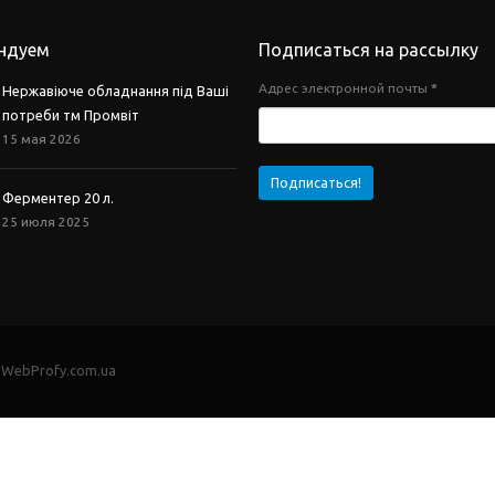
ндуем
Подписаться на рассылку
Адрес электронной почты
*
Нержавіюче обладнання під Ваші
потреби тм Промвіт
15 мая 2026
Ферментер 20 л.
25 июля 2025
- WebProfy.com.ua