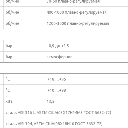
об/мин
30-60 плавно-регулируемая
об/мин
400-1000 плавно-регулируемая
об/мин
1200-3000 плавно-регулируемая
бар
-0,9 до +2,5
бар
атмосферное
°С
+18 …+95
°С
+10 …+98
кВт
13,5
сталь AISI 316 L, ASTM США(03Х17Н14М3 ГОСТ 5632-72)
сталь AISI 304, ASTM США(08Х18Н10 ГОСТ 5632-72)