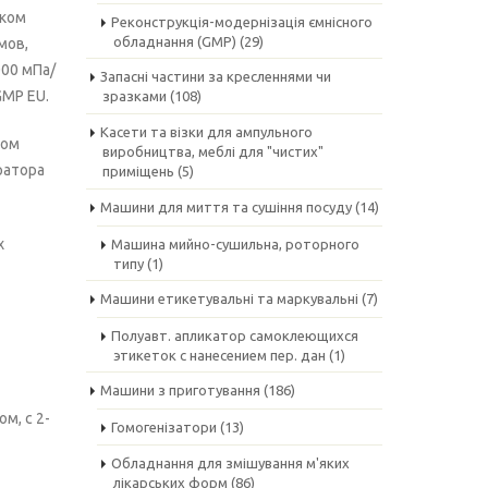
ском
Реконструкція-модернізація ємнісного
обладнання (GMP)
(29)
мов,
000 мПа/
Запасні частини за кресленнями чи
GMP EU.
зразками
(108)
Касети та візки для ампульного
ром
виробництва, меблі для "чистих"
ратора
приміщень
(5)
Машини для миття та сушіння посуду
(14)
х
Машина мийно-сушильна, роторного
типу
(1)
Машини етикетувальні та маркувальні
(7)
Полуавт. апликатор самоклеющихся
этикеток с нанесением пер. дан
(1)
Машини з приготування
(186)
м, с 2-
Гомогенізатори
(13)
Обладнання для змішування м'яких
лікарських форм
(86)