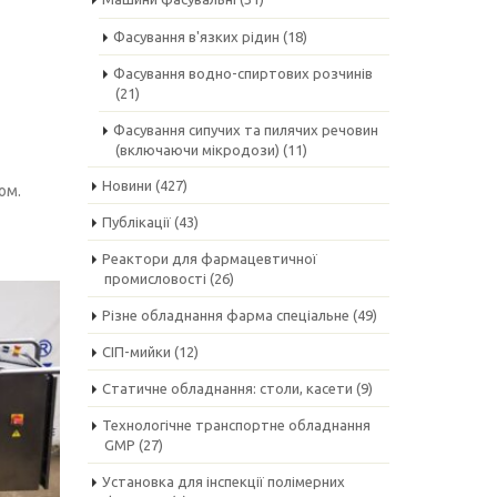
Фасування в'язких рідин
(18)
Фасування водно-спиртових розчинів
(21)
Фасування сипучих та пилячих речовин
(включаючи мікродози)
(11)
Новини
(427)
ом.
Публікації
(43)
Реактори для фармацевтичної
промисловості
(26)
Різне обладнання фарма спеціальне
(49)
СІП-мийки
(12)
Статичне обладнання: столи, касети
(9)
Технологічне транспортне обладнання
GMP
(27)
Установка для інспекції полімерних