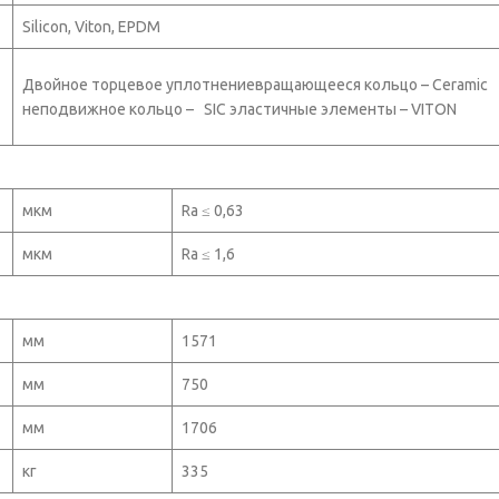
Silicon, Viton, EPDM
Двойное торцевое уплотнениевращающееся кольцо – Ceramic
неподвижное кольцо – SIC эластичные элементы – VITON
мкм
Ra ≤ 0,63
мкм
Ra ≤ 1,6
мм
1571
мм
750
мм
1706
кг
335