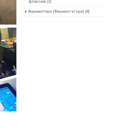
флаконів
(2)
Ферментери (Ферментатори)
(8)