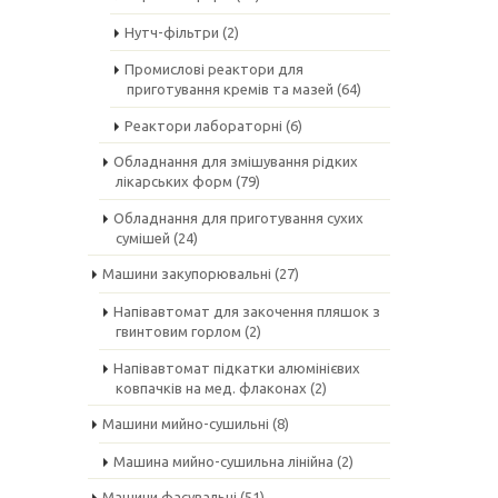
Нутч-фільтри
(2)
Промислові реактори для
приготування кремів та мазей
(64)
Реактори лабораторні
(6)
Обладнання для змішування рідких
лікарських форм
(79)
Обладнання для приготування сухих
сумішей
(24)
Машини закупорювальні
(27)
Напівавтомат для закочення пляшок з
гвинтовим горлом
(2)
Напівавтомат підкатки алюмінієвих
ковпачків на мед. флаконах
(2)
Машини мийно-сушильні
(8)
Машина мийно-сушильна лінійна
(2)
Машини фасувальні
(51)