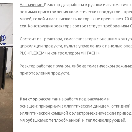
Назначение:
Реактор для работы в ручном и автоматиче
режимах приготовления косметических продуктов – кре
мазей, гелей и паст, вязкость которых не превышает 70.
сек. Конструкция реактора соответствует требованиям 
Состоит из: реактора
,
гомогенизатора с внешним конту
циркуляции продукта, пульта управления с панелью опе
PLC «FLEXEM» и контроллером «HITACHI».
Реактор работает ручном, либо автоматическом режима
приготовления продукта.
Реактор
рассчитан на работу под вакуумом и
оснащен:
приварным эллиптическим днищем, откидной
эллиптической крышкой с электромеханическим приводо
мя рубашками: теплообменной и теплоизолирующей.