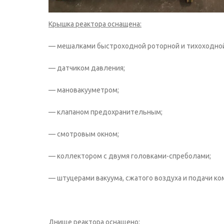
Крышка реактора оснащена:
— мешалками быстроходной роторной и тихоходной
— датчиком давления;
— мановакууметром;
— клапаном предохранительным;
— смотровым окном;
— коллектором с двумя головками-спреболами;
— штуцерами вакуума, сжатого воздуха и подачи ко
Днище реактора оснащено
: