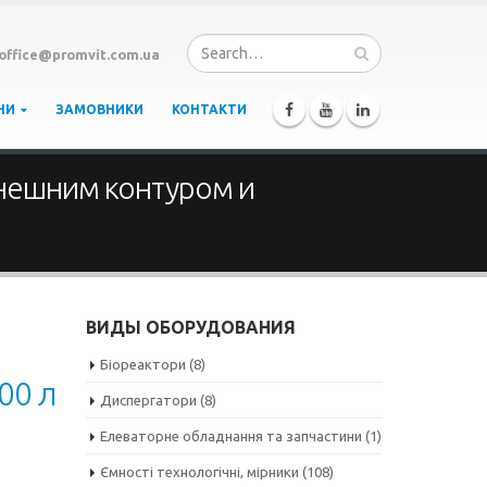
office@promvit.com.ua
НИ
ЗАМОВНИКИ
КОНТАКТИ
внешним контуром и
ВИДЫ ОБОРУДОВАНИЯ
Біореактори
(8)
00 л
Диспергатори
(8)
Елеваторне обладнання та запчастини
(1)
Ємності технологічні, мірники
(108)