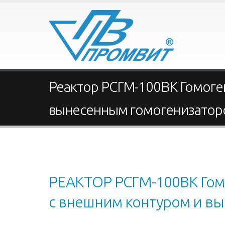
Реактор РСГМ-100ВК Гомоген
вынесенным гомогенизато
РЕАКТОР РСГМ-100ВК Гомо
с внешним контуром и в