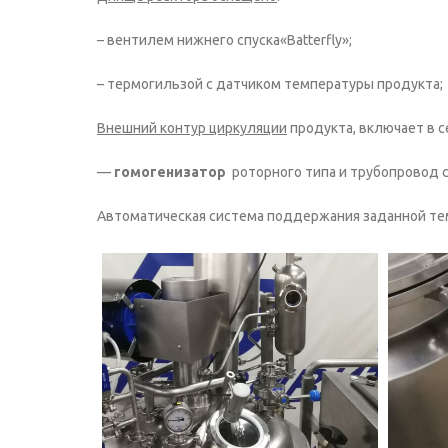
– вентилем нижнего спуска«Batterfly»;
– термогильзой с датчиком температуры продукта;
Внешний контур циркуляции
продукта, включает в с
—
гомогенизатор
роторного типа и трубопровод с
Автоматическая система поддержания заданной тем