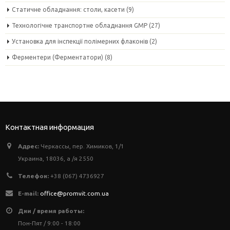
Статичне обладнання: столи, касети
(9)
Технологічне транспортне обладнання GMP
(27)
Установка для інспекції полімерних флаконів
(2)
Ферментери (Ферментатори)
(8)
Контактная информация
Адрес:
Черкассы, пер. Химиков, 1/1
Украина, 18036, а /я 2550
Телефон:
+38 (067) 4736927
E-mail:
office@promvit.com.ua
Дни / время работы:
Пон-Пят / 9:00 - 18:00