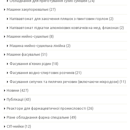
Обладнання для приготування сухих сумішей
(24)
Машини закупорювальні
(27)
Напівавтомат для закочення пляшок з гвинтовим горлом
(2)
Напівавтомат підкатки алюмінієвих ковпачків на мед. флаконах
(2)
Машини мийно-сушильні
(8)
Машина мийно-сушильна лінійна
(2)
Машини фасувальні
(51)
Фасування в'язких рідин
(18)
Фасування водно-спиртових розчинів
(21)
Фасування сипучих та пилячих речовин (включаючи мікродози)
(11)
Новини
(427)
Публікації
(43)
Реактори для фармацевтичної промисловості
(26)
Різне обладнання фарма спеціальне
(49)
СІП-мийки
(12)