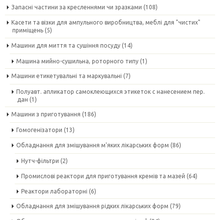
Запасні частини за кресленнями чи зразками
(108)
Касети та візки для ампульного виробництва, меблі для "чистих"
приміщень
(5)
Машини для миття та сушіння посуду
(14)
Машина мийно-сушильна, роторного типу
(1)
Машини етикетувальні та маркувальні
(7)
Полуавт. апликатор самоклеющихся этикеток с нанесением пер.
дан
(1)
Машини з приготування
(186)
Гомогенізатори
(13)
Обладнання для змішування м'яких лікарських форм
(86)
Нутч-фільтри
(2)
Промислові реактори для приготування кремів та мазей
(64)
Реактори лабораторні
(6)
Обладнання для змішування рідких лікарських форм
(79)