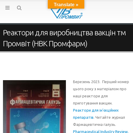
Translate »
Реактори для виробництва вакцін тм
Промвіт (НВК Промфарм)
Березень 2023. Перший номер
цього року з матеріалом про
наші реактори для
приготування вакцин.
Реактори для ін’єкційних
препаратів
. Читайте журнал
Фармацевтична галузь.
Pharmaceutical Industry Review,