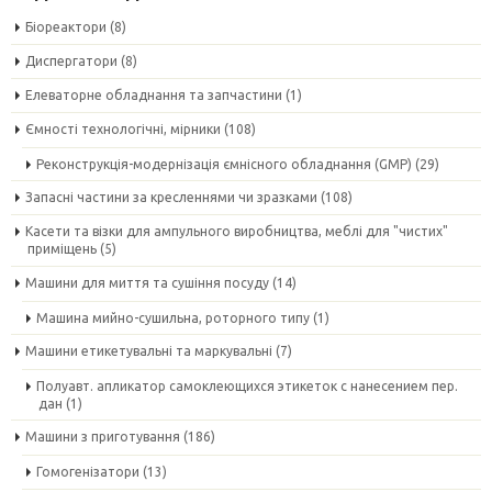
Біореактори
(8)
Диспергатори
(8)
Елеваторне обладнання та запчастини
(1)
Ємності технологічні, мірники
(108)
Реконструкція-модернізація ємнісного обладнання (GMP)
(29)
Запасні частини за кресленнями чи зразками
(108)
Касети та візки для ампульного виробництва, меблі для "чистих"
приміщень
(5)
Машини для миття та сушіння посуду
(14)
Машина мийно-сушильна, роторного типу
(1)
Машини етикетувальні та маркувальні
(7)
Полуавт. апликатор самоклеющихся этикеток с нанесением пер.
дан
(1)
Машини з приготування
(186)
Гомогенізатори
(13)