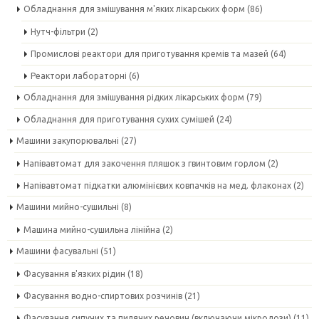
Обладнання для змішування м'яких лікарських форм
(86)
Нутч-фільтри
(2)
Промислові реактори для приготування кремів та мазей
(64)
Реактори лабораторні
(6)
Обладнання для змішування рідких лікарських форм
(79)
Обладнання для приготування сухих сумішей
(24)
Машини закупорювальні
(27)
Напівавтомат для закочення пляшок з гвинтовим горлом
(2)
Напівавтомат підкатки алюмінієвих ковпачків на мед. флаконах
(2)
Машини мийно-сушильні
(8)
Машина мийно-сушильна лінійна
(2)
Машини фасувальні
(51)
Фасування в'язких рідин
(18)
Фасування водно-спиртових розчинів
(21)
Фасування сипучих та пилячих речовин (включаючи мікродози)
(11)