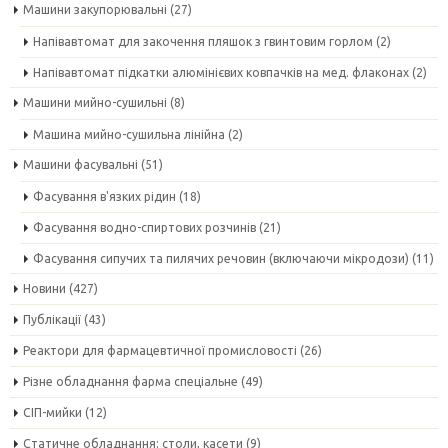
Машини закупорювальні
(27)
Напівавтомат для закочення пляшок з гвинтовим горлом
(2)
Напівавтомат підкатки алюмінієвих ковпачків на мед. флаконах
(2)
Машини мийно-сушильні
(8)
Машина мийно-сушильна лінійна
(2)
Машини фасувальні
(51)
Фасування в'язких рідин
(18)
Фасування водно-спиртових розчинів
(21)
Фасування сипучих та пилячих речовин (включаючи мікродози)
(11)
Новини
(427)
Публікації
(43)
Реактори для фармацевтичної промисловості
(26)
Різне обладнання фарма спеціальне
(49)
СІП-мийки
(12)
Статичне обладнання: столи, касети
(9)