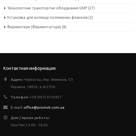
Технологічне транспортне обладнання GMP
(27)
Установка для інспекції полімерних флаконів
(2)
Ферментери (Ферментатори)
(8)
Контактная информация
Адрес:
Черкассы, пер. Химиков, 1/1
Украина, 18036, а /я 2550
Телефон:
+38 (067) 4736927
E-mail:
office@promvit.com.ua
Дни / время работы:
Пон-Пят / 9:00 - 18:00