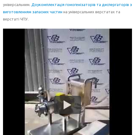
універсальним.
Доукомплектація гомогенізаторів та диспергаторів з
виготовленням запасних частин
на універсальних верстатах та
верстаті ЧПУ.