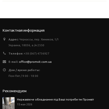
Контактная информация
Адрес:
Черкассы, пер. Химиков, 1/1
Украина, 18036, а /я 2550
Телефон:
+38 (067) 4736927
E-mail:
office@promvit.com.ua
Дни / время работы:
Пон-Пят / 9:00 - 18:00
Рекомендуем
Нержавіюче обладнання під Ваші потреби тм Промвіт
15 мая 2026