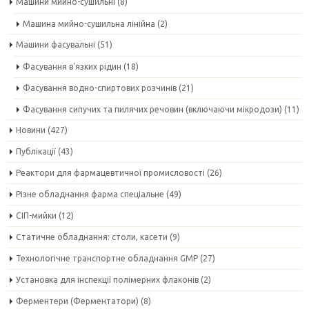
Машини мийно-сушильні
(8)
Машина мийно-сушильна лінійна
(2)
Машини фасувальні
(51)
Фасування в'язких рідин
(18)
Фасування водно-спиртових розчинів
(21)
Фасування сипучих та пилячих речовин (включаючи мікродози)
(11)
Новини
(427)
Публікації
(43)
Реактори для фармацевтичної промисловості
(26)
Різне обладнання фарма спеціальне
(49)
СІП-мийки
(12)
Статичне обладнання: столи, касети
(9)
Технологічне транспортне обладнання GMP
(27)
Установка для інспекції полімерних флаконів
(2)
Ферментери (Ферментатори)
(8)