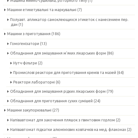
Машина мийно-сушильна, роторного типу
(1)
Машини етикетувальні та маркувальні
(7)
Полуавт. апликатор самоклеющихся этикеток с нанесением пер.
дан
(1)
Машини з приготування
(186)
Гомогенізатори
(13)
Обладнання для змішування м'яких лікарських форм
(86)
Нутч-фільтри
(2)
Промислові реактори для приготування кремів та мазей
(64)
Реактори лабораторні
(6)
Обладнання для змішування рідких лікарських форм
(79)
Обладнання для приготування сухих сумішей
(24)
Машини закупорювальні
(27)
Напівавтомат для закочення пляшок з гвинтовим горлом
(2)
Напівавтомат підкатки алюмінієвих ковпачків на мед. флаконах
(2)