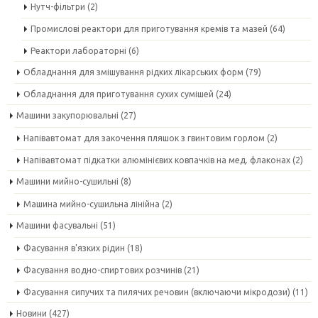
Нутч-фільтри
(2)
Промислові реактори для приготування кремів та мазей
(64)
Реактори лабораторні
(6)
Обладнання для змішування рідких лікарських форм
(79)
Обладнання для приготування сухих сумішей
(24)
Машини закупорювальні
(27)
Напівавтомат для закочення пляшок з гвинтовим горлом
(2)
Напівавтомат підкатки алюмінієвих ковпачків на мед. флаконах
(2)
Машини мийно-сушильні
(8)
Машина мийно-сушильна лінійна
(2)
Машини фасувальні
(51)
Фасування в'язких рідин
(18)
Фасування водно-спиртових розчинів
(21)
Фасування сипучих та пилячих речовин (включаючи мікродози)
(11)
Новини
(427)