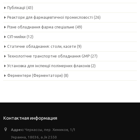
Публікації
(43)
Реактори для фармацевтичної промисловості
(26)
Різне обладнання фарма спеціальне
(49)
СІП-мийки
(12)
Статичне обладнання: столи, касети
(9)
Технологічне транспортне обладнання GMP
(27)
Установка для інспекції полімерних флаконів
(2)
Ферментери (Ферментатори)
(8)
Контактная информация
Адрес:
Черкассы, пер. Химиков, 1/1
Украина, 18036, а /я 2550