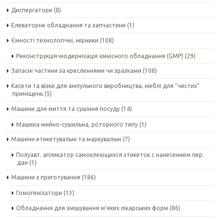
Диспергатори
(8)
Елеваторне обладнання та запчастини
(1)
Ємності технологічні, мірники
(108)
Реконструкція-модернізація ємнісного обладнання (GMP)
(29)
Запасні частини за кресленнями чи зразками
(108)
Касети та візки для ампульного виробництва, меблі для "чистих"
приміщень
(5)
Машини для миття та сушіння посуду
(14)
Машина мийно-сушильна, роторного типу
(1)
Машини етикетувальні та маркувальні
(7)
Полуавт. апликатор самоклеющихся этикеток с нанесением пер.
дан
(1)
Машини з приготування
(186)
Гомогенізатори
(13)
Обладнання для змішування м'яких лікарських форм
(86)