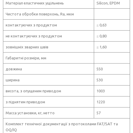
Матеріал еластичних ущільнень
Silicon, EPDM
Чистота обробки поверхонь, Ra, мкм
контактуючих з продуктом
≤ 0,63
не контактуючих з продуктом
≤ 0,80
зовнішніх зварних швів
≤ 1,60
Габаритні розміри, мм
довжина
550
ширина
530
висота, з опущеним приводом
1003
з піднятим приводом
1220
Масса установки, кг, нетто
57
Комплект технічної документації з протоколами FAT/SAT та
OQ/IQ