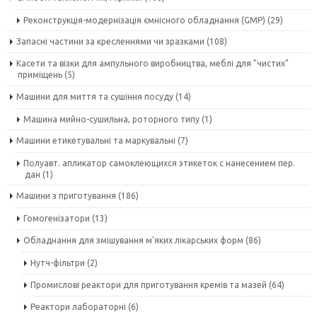
Реконструкція-модернізація ємнісного обладнання (GMP)
(29)
Запасні частини за кресленнями чи зразками
(108)
Касети та візки для ампульного виробництва, меблі для "чистих"
приміщень
(5)
Машини для миття та сушіння посуду
(14)
Машина мийно-сушильна, роторного типу
(1)
Машини етикетувальні та маркувальні
(7)
Полуавт. апликатор самоклеющихся этикеток с нанесением пер.
дан
(1)
Машини з приготування
(186)
Гомогенізатори
(13)
Обладнання для змішування м'яких лікарських форм
(86)
Нутч-фільтри
(2)
Промислові реактори для приготування кремів та мазей
(64)
Реактори лабораторні
(6)