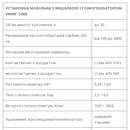
УСТАНОВКА МОБ
І
ЛЬНА
З
М
І
ШАЛКО
Ю І
ГОМОГЕН
І
ЗАТОРОМ
УММГ-3000
Об′єм ємності з розчином, л
до 30
Регулювання частоти обертання турбіни, об/
від 500 до 4000
хв
Матеріали виготовлення поверхонь:
контактуючих з продуктом
сталь AISI 316 L
не контактуючих з продуктом
сталь AISI 304
Потужність приводу, кВт
0,20÷1,50
Тиск стислого повітря, бар
2,0 ÷ 6,0
Витрати стислого повітря, л/сек
10,0 ÷ 60,0;
одинарне
Ущільнення вала мешалки/гомогенізатора
торцеве