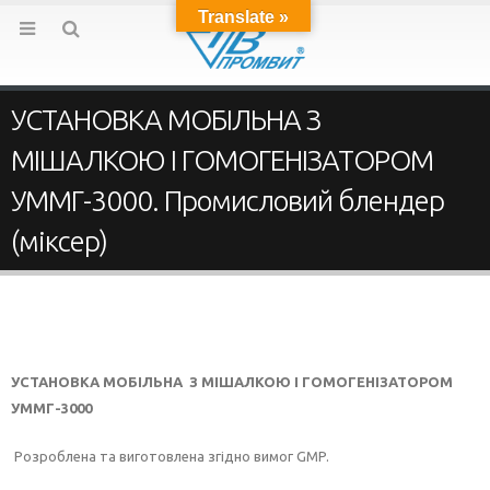
Translate »
УСТАНОВКА МОБІЛЬНА З
МІШАЛКОЮ І ГОМОГЕНІЗАТОРОМ
УММГ-3000. Промисловий блендер
(міксер)
УСТАНОВКА МОБ
І
ЛЬНА
З
М
І
ШАЛКО
Ю І
ГОМОГЕН
І
ЗАТОРОМ
УММГ-3000
Розроблена та виготовлена згідно вимог GMP.