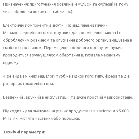
Призначення: приготування розчинів, емульсій та суспезій (в тому
числі оболонки покриття таблеток).
Електричні компоненти відсутні. Привід пневматичний.
Мішалка переміщається вгору вниз для розміщення ємності с
обробляємим розчином та опускання робочого органу змішувача в
ємність із розчином. Переміщення робочого органу змішувача
проводиться вручну шляхом обертання штурвала механізму
підйому.
4-ре вида змінних мішалок: турбіна відкритого типу, фреза та 2-а
роторних гомогенізатора.
Безпечний , зручний в експлуатації та дуже простий у використанні.
Підходить для змішування різних продуктів із в’язкістю до 5 000
МПа які містять частинки або порошки.
Технічні параметри: