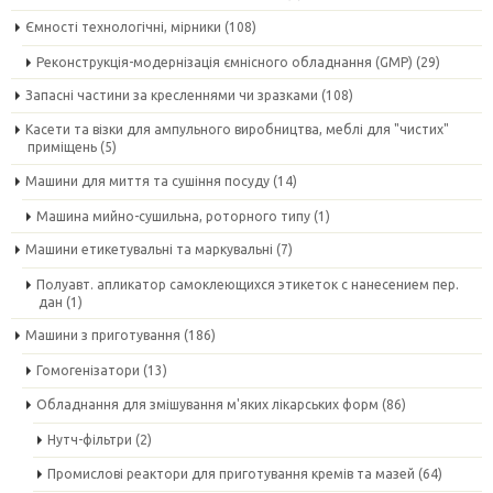
Ємності технологічні, мірники
(108)
Реконструкція-модернізація ємнісного обладнання (GMP)
(29)
Запасні частини за кресленнями чи зразками
(108)
Касети та візки для ампульного виробництва, меблі для "чистих"
приміщень
(5)
Машини для миття та сушіння посуду
(14)
Машина мийно-сушильна, роторного типу
(1)
Машини етикетувальні та маркувальні
(7)
Полуавт. апликатор самоклеющихся этикеток с нанесением пер.
дан
(1)
Машини з приготування
(186)
Гомогенізатори
(13)
Обладнання для змішування м'яких лікарських форм
(86)
Нутч-фільтри
(2)
Промислові реактори для приготування кремів та мазей
(64)