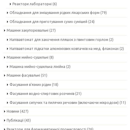
Реактори лабораторні
(6)
Обладнання для змішування рідких лікарських форм
(79)
Обладнання для приготування сухих сумішей
(24)
Машини закупорювальні
(27)
Напівавтомат для закочення пляшок з гвинтовим горлом
(2)
Напівавтомат підкатки алюмінієвих ковпачків на мед. флаконах
(2)
Машини мийно-сушильні
(8)
Машина мийно-сушильна лінійна
(2)
Машини фасувальні
(51)
Фасування в'язких рідин
(18)
Фасування водно-спиртових розчинів
(21)
Фасування сипучих та пилячих речовин (включаючи мікродози)
(11)
Новини
(427)
Публікації
(43)
Реактори для фармацевтичної промисловості
(26)