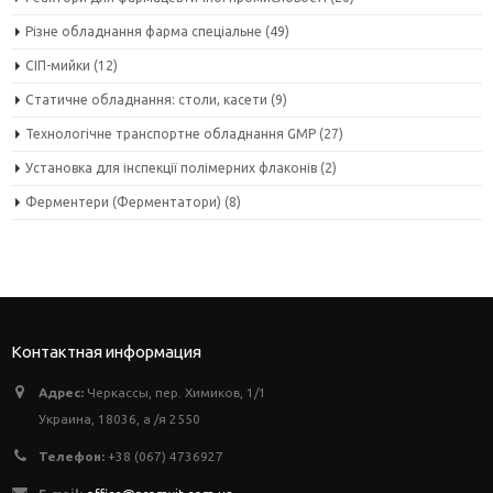
Різне обладнання фарма спеціальне
(49)
СІП-мийки
(12)
Статичне обладнання: столи, касети
(9)
Технологічне транспортне обладнання GMP
(27)
Установка для інспекції полімерних флаконів
(2)
Ферментери (Ферментатори)
(8)
Контактная информация
Адрес:
Черкассы, пер. Химиков, 1/1
Украина, 18036, а /я 2550
Телефон:
+38 (067) 4736927