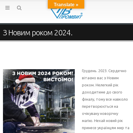
Translate »
З Новим роком 2024.
Грудень. 2023. Сердечно
вітаємо вас з Новим
роком. Нелегкий рік
доходитиме до свого
фіналу, тому все навколо
перетворюється на
очікувану новорічну
магію. Нехай новий рік
принесе українцям мир та