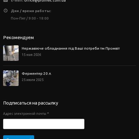
E-mail:
office@promvit.com.ua
Дни / время работы:
Пон-Пят / 9:00 - 18:00
Рекомендуем
Нержавіюче обладнання під Ваші потреби тм Промвіт
15 мая 2026
Ферментер 20 л.
25 июля 2025
Подписаться на рассылку
Адрес электронной почты
*