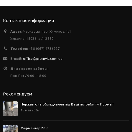
Контактная информация
Адрес:
Черкассы, пер. Химиков, 1/1
Украина, 18036, а /я 2550
Телефон:
+38 (067) 4736927
E-mail:
office@promvit.com.ua
Дни / время работы:
Пон-Пят / 9:00 - 18:00
Рекомендуем
Нержавіюче обладнання під Ваші потреби тм Промвіт
15 мая 2026
Ферментер 20 л.