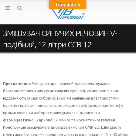
Translate »
ЗМІШУВАЧ СИПУЧИХ РЕЧОВИН V-
подібний, 12 літри ССВ-12
Призначення:
Змішувач призначений для перемішування
багатокомпонентних сухих сипучих сумішей, компоненти яких
відрізняються між собою фізико-механічними властивостями
(щільністю, насипною вагою, розмірами та формою частинок) у
промислових та лабораторних умовах підприємств
фармацевтичної, харчової, хімічної та косметичної галузей.
Конструкція змішувача відповідає вимогам GMP EU. Швидкість
обертання бункера – плавно регулюється в діапазоні 0 ÷ 40 об/хв.