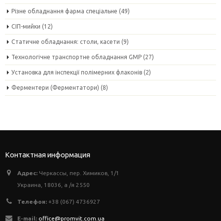
Різне обладнання фарма спеціальне
(49)
СІП-мийки
(12)
Статичне обладнання: столи, касети
(9)
Технологічне транспортне обладнання GMP
(27)
Установка для інспекції полімерних флаконів
(2)
Ферментери (Ферментатори)
(8)
Контактная информация
Адрес:
Черкассы, пер. Химиков, 1/1
Украина, 18036, а /я 2550
Телефон:
+38 (067) 4736927
E-mail:
office@promvit.com.ua