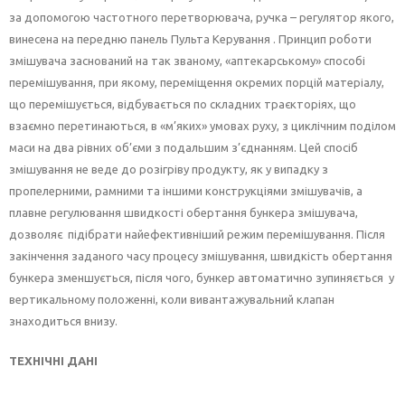
за допомогою частотного перетворювача, ручка – регулятор якого,
винесена на передню панель Пульта Керування .
Принцип роботи
змішувача заснований на так званому, «аптекарському» способі
перемішування, при якому, переміщення окремих порцій матеріалу,
що перемішується, відбувається по складних траєкторіях, що
взаємно перетинаються, в «м’яких» умовах руху, з циклічним поділом
маси на два рівних об’єми з подальшим з’єднанням. Цей спосіб
змішування не веде до розігріву продукту, як у випадку з
пропелерними, рамними та іншими конструкціями змішувачів, а
плавне регулювання швидкості обертання бункера змішувача,
дозволяє підібрати найефективніший режим перемішування. Після
закінчення заданого часу процесу змішування, швидкість обертання
бункера зменшується, після чого, бункер автоматично зупиняється у
вертикальному положенні, коли вивантажувальний клапан
знаходиться внизу.
ТЕХНІЧНІ ДАНІ