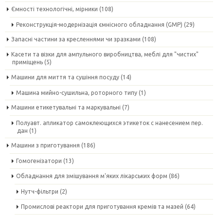
Ємності технологічні, мірники
(108)
Реконструкція-модернізація ємнісного обладнання (GMP)
(29)
Запасні частини за кресленнями чи зразками
(108)
Касети та візки для ампульного виробництва, меблі для "чистих"
приміщень
(5)
Машини для миття та сушіння посуду
(14)
Машина мийно-сушильна, роторного типу
(1)
Машини етикетувальні та маркувальні
(7)
Полуавт. апликатор самоклеющихся этикеток с нанесением пер.
дан
(1)
Машини з приготування
(186)
Гомогенізатори
(13)
Обладнання для змішування м'яких лікарських форм
(86)
Нутч-фільтри
(2)
Промислові реактори для приготування кремів та мазей
(64)