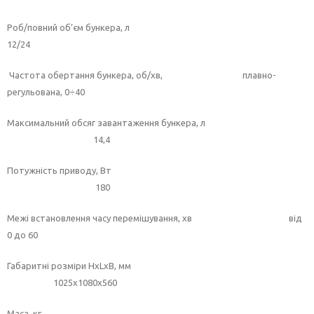
Роб/повний об’єм бункера, л
12/24
Частота обертання бункера, об/хв, плавно-
регульована, 0÷40
Максимальний обсяг завантаження бункера, л
14,4
Потужність приводу, Вт
180
Межі встановлення часу перемішування, хв від
0 до 60
Габаритні розміри HxLxB, мм
1025х1080х560
Маса, кг