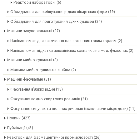
Реактори лабораторні
(6)
Обладнання для змішування рідких лікарських форм
(79)
Обладнання для приготування сухих сумішей
(24)
Машини закупорювальні
(27)
Напівавтомат для закочення пляшок з гвинтовим горлом
(2)
Напівавтомат підкатки алюмінієвих ковпачків на мед. флаконах
(2)
Машини мийно-сушильні
(8)
Машина мийно-сушильна лінійна
(2)
Машини фасувальні
(51)
Фасування в'язких рідин
(18)
Фасування водно-спиртових розчинів
(21)
Фасування сипучих та пилячих речовин (включаючи мікродози)
(11)
Новини
(427)
Публікації
(43)
Реактори для фармацевтичної промисловості
(26)