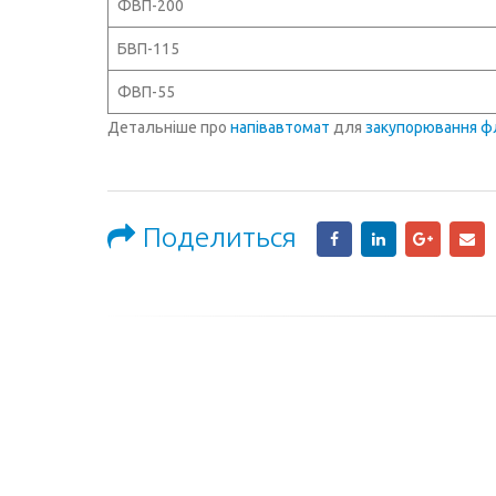
ФВП-200
БВП-115
ФВП-55
Детальніше про
напівавтомат
для
закупорювання ф
Поделиться