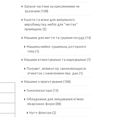
Запасні частини за кресленнями чи
зразками
(108)
Касети та візки для ампульного
виробництва, меблі для "чистих"
приміщень
(5)
Машини для миття та сушіння посуду
(14)
Машина мийно-сушильна, роторного
типу
(1)
Машини етикетувальні та маркувальні
(7)
Полуавт. апликатор самоклеющихся
этикеток с нанесением пер. дан
(1)
Машини з приготування
(186)
Гомогенізатори
(13)
Обладнання для змішування м'яких
лікарських форм
(86)
Нутч-фільтри
(2)