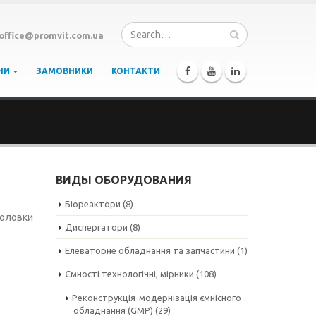
office@promvit.com.ua
НИ
ЗАМОВНИКИ
КОНТАКТИ
ВИДЫ ОБОРУДОВАНИЯ
Біореактори
(8)
головки
Диспергатори
(8)
Елеваторне обладнання та запчастини
(1)
Ємності технологічні, мірники
(108)
Реконструкція-модернізація ємнісного
обладнання (GMP)
(29)