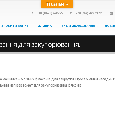
Translate »
+38 (0472) 646 553
+38 (067) 473 69 27
ЗРОБИТИ ЗАПИТ
ГОЛОВНА
ВИДИ ОБЛАДНАННЯ
НОВИ
ування для закупорювання.
 машинка – 6 різних флаконів для закрутки. Просто міняй насадки 
ільний напівавтомат для закупорювання флконів.