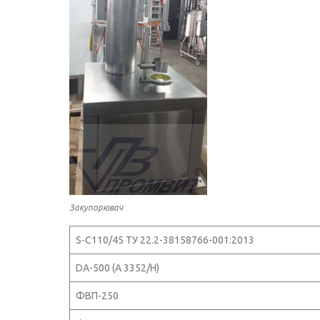
Закупорювач
S-C110/45 ТУ 22.2-38158766-001:2013
DA-500 (А 3352/Н)
ФВП-250