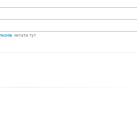
лконів
читати тут