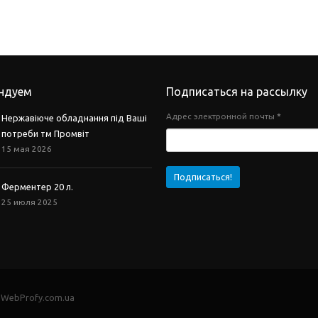
ндуем
Подписаться на рассылку
Адрес электронной почты
*
Нержавіюче обладнання під Ваші
потреби тм Промвіт
15 мая 2026
Ферментер 20 л.
25 июля 2025
- WebProfy.com.ua