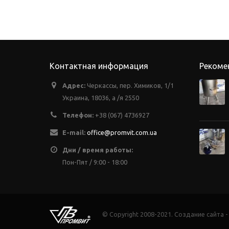
Контактная информация
Рекоме
Адрес:
Черкассы, пер. Химиков, 1/1
Украина, 18036, а /я 2550
Телефон:
+38 (067) 4736927
E-mail:
office@promvit.com.ua
Дни / время работы:
Пон-Пят / 9:00 - 18:00
© Copyright 2008-2021. Создание сайта 