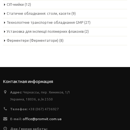
СІП-мийки
(12)
Статичне обладнання: столи, касети
(9)
Технологічне транспортне обладнання GMP
(27)
Установка для інспекції полімерних флаконів
(2)
Ферментери (Ферментатори)
(8)
Контактная информация
Адрес:
Черкассы, пер. Химиков, 1/1
Украина, 18036, а /я 2550
Телефон:
+38 (067) 4736927
E-mail:
office@promvit.com.ua
Дни / время работы: