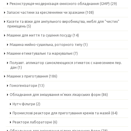
Реконструкція-модернізація ємнісного обладнання (GMP)
(29)
Запасні частини за кресленнями чи зразками
(108)
Касети та візки для ампульного виробництва, меблі для "чистих"
приміщень
(5)
Машини для миття та сушіння посуду
(14)
Машина мийно-сушильна, роторного типу
(1)
Машини етикетувальні та маркувальні
(7)
Полуавт. апликатор самоклеющихся этикеток с нанесением пер.
дан
(1)
Машини з приготування
(186)
Гомогенізатори
(13)
Обладнання для змішування м'яких лікарських форм
(86)
Нутч-фільтри
(2)
Промислові реактори для приготування кремів та мазей
(64)
Реактори лабораторні
(6)
Обладнання для змішування рідких лікарських форм
(79)