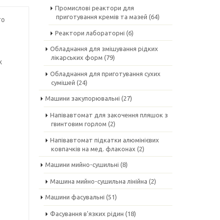
Промислові реактори для
приготування кремів та мазей
(64)
го
Реактори лабораторні
(6)
Обладнання для змішування рідких
лікарських форм
(79)
х
Обладнання для приготування сухих
сумішей
(24)
Машини закупорювальні
(27)
Напівавтомат для закочення пляшок з
гвинтовим горлом
(2)
Напівавтомат підкатки алюмінієвих
ковпачків на мед. флаконах
(2)
Машини мийно-сушильні
(8)
Машина мийно-сушильна лінійна
(2)
Машини фасувальні
(51)
Фасування в'язких рідин
(18)