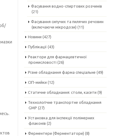
Фасування водно-спиртових розчинів
(21)
Фасування сипучих та пилячих речовин
об/
(включаючи мікродози)
(11)
Новини
(427)
смазки
Публікації
(43)
Реактори для фармацевтичної
промисловості
(26)
Різне обладнання фарма спеціальне
(49)
СІП-мийки
(12)
Статичне обладнання: столи, касети
(9)
Технологічне транспортне обладнання
GMP
(27)
месь.
Установка для інспекції полімерних
флаконів
(2)
уктов
Ферментери (Ферментатори)
(8)