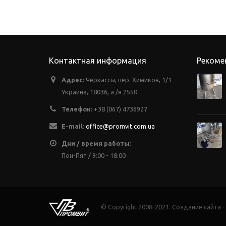
Контактная информация
Рекоме
Адрес:
Черкассы, пер. Химиков, 1/1
Украина, 18036, а /я 2550
Телефон:
+38 (067) 4736927
E-mail:
office@promvit.com.ua
Дни / время работы:
Пон-Пят / 9:00 - 18:00
© Copyright 2008-2021. Создание сайта 