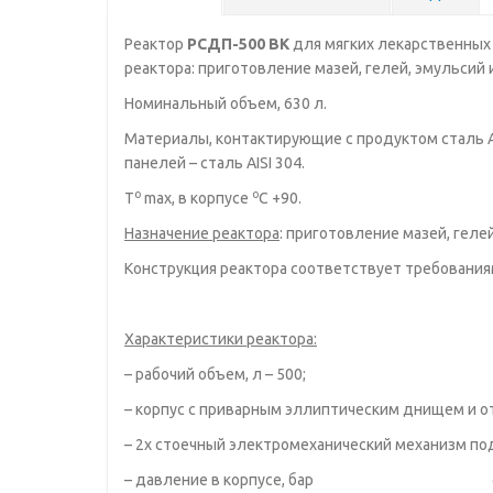
Реактор
РСДП-500 ВК
для мягких лекарственных 
реактора: приготовление мазей, гелей, эмульсий 
Номинальный объем, 630 л.
Материалы, контактирующие с продуктом сталь AI
панелей – сталь AISI 304.
о
о
Т
max, в корпусе
С +90.
Назначение реактора
: приготовление мазей, гелей
Конструкция реактора соответствует требования
Характеристики реактора:
– рабочий объем, л – 500;
– корпус с приварным эллиптическим днищем и 
– 2х стоечный электромеханический механизм по
– давление в корпусе, бар от – 0,