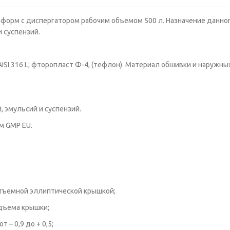
форм с диспергатором рабочим объемом 500 л. Назначение данно
и суспензий.
SI 316 L; фторопласт Ф-4, (тефлон). Материал обшивки и наружны
, эмульсий и суспензий.
м GMP EU.
отъемной эллиптической крышкой;
дъема крышки;
9 до + 0,5;