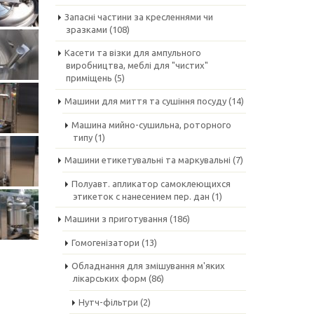
Запасні частини за кресленнями чи
зразками
(108)
Касети та візки для ампульного
виробництва, меблі для "чистих"
приміщень
(5)
Машини для миття та сушіння посуду
(14)
Машина мийно-сушильна, роторного
типу
(1)
Машини етикетувальні та маркувальні
(7)
Полуавт. апликатор самоклеющихся
этикеток с нанесением пер. дан
(1)
Машини з приготування
(186)
Гомогенізатори
(13)
Обладнання для змішування м'яких
лікарських форм
(86)
Нутч-фільтри
(2)