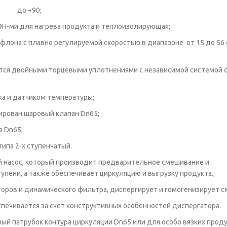
90;
ТЭН-ми для нагрева продукта и теплоизолирующая;
флона с плавно регулируемой скоростью в диапазоне от 15 до 56 
ются двойными торцевыми уплотнениями с независимой системой 
ка и датчиком температуры;
ирован шаровый клапан Dn65;
а Dn65;
ипа 2-х ступенчатый.
й насос, который производит предварительное смешивание и
упени, а также обеспечивает циркуляцию и выгрузку продукта.;
аторов и динамического фильтра, диспергирует и гомогенизирует с
печивается за счет конструктивных особенностей диспергатора.
ый патрубок контура циркуляции Dn65 или для особо вязких прод