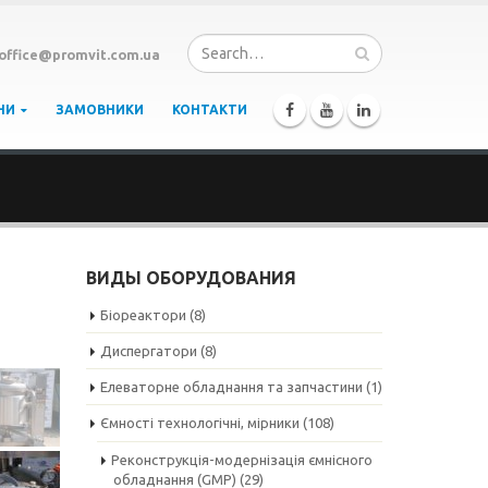
office@promvit.com.ua
НИ
ЗАМОВНИКИ
КОНТАКТИ
ВИДЫ ОБОРУДОВАНИЯ
Біореактори
(8)
Диспергатори
(8)
Елеваторне обладнання та запчастини
(1)
Ємності технологічні, мірники
(108)
Реконструкція-модернізація ємнісного
обладнання (GMP)
(29)