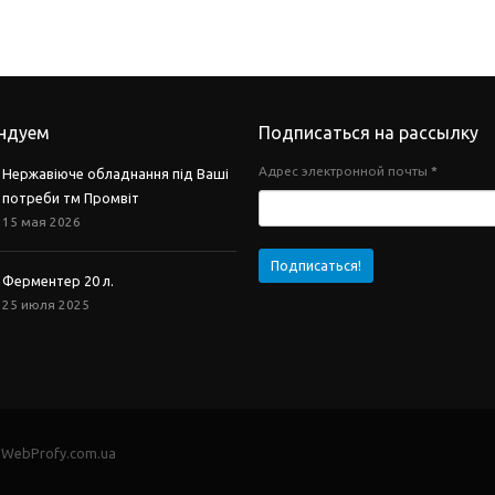
ндуем
Подписаться на рассылку
Адрес электронной почты
*
Нержавіюче обладнання під Ваші
потреби тм Промвіт
15 мая 2026
Ферментер 20 л.
25 июля 2025
- WebProfy.com.ua