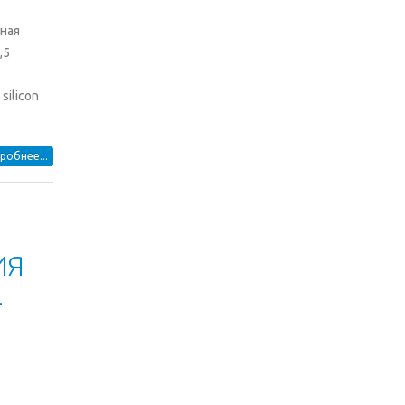
ная
,5
ilicon
робнее...
ИЯ
–