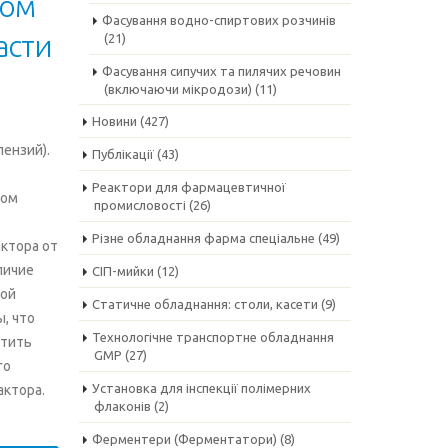
мом
Фасування водно-спиртових розчинів
асти
(21)
Фасування сипучих та пилячих речовин
(включаючи мікродози)
(11)
Новини
(427)
ензий).
Публікації
(43)
Реактори для фармацевтичної
ром
промисловості
(26)
Різне обладнання фарма спеціальне
(49)
ктора от
личие
СІП-мийки
(12)
той
Статичне обладнання: столи, касети
(9)
, что
Технологічне транспортне обладнання
стить
GMP
(27)
го
Установка для інспекції полімерних
актора.
флаконів
(2)
Ферментери (Ферментатори)
(8)