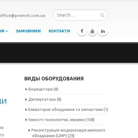
office@promvit.com.ua
НИ
ЗАМОВНИКИ
КОНТАКТИ
ВИДЫ ОБОРУДОВАНИЯ
Біореактори
(8)
ми
Диспергатори
(8)
Елеваторне обладнання та запчастини
(1)
Ємності технологічні, мірники
(108)
ою
Реконструкція-модернізація ємнісного
го
обладнання (GMP)
(29)