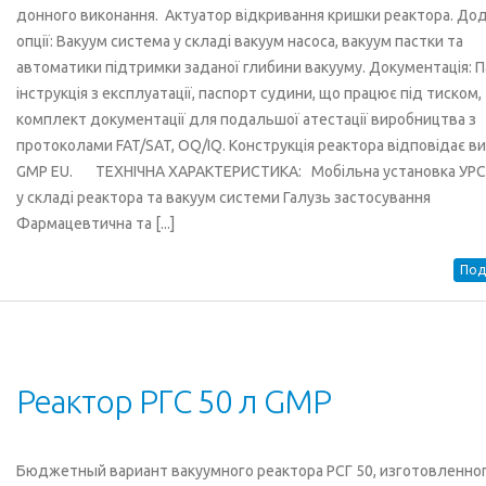
донного виконання. Актуатор відкривання кришки реактора. Дод
опції: Вакуум система у складі вакуум насоса, вакуум пастки та
автоматики підтримки заданої глибини вакууму. Документація: П
інструкція з експлуатації, паспорт судини, що працює під тиском,
комплект документації для подальшої атестації виробництва з
протоколами FAT/SAT, OQ/IQ. Конструкція реактора відповідає в
GMP EU. ТЕХНІЧНА ХАРАКТЕРИСТИКА: Мобільна установка УРС
у складі реактора та вакуум системи Галузь застосування
Фармацевтична та [...]
Под
Реактор РГС 50 л GMP
Бюджетный вариант вакуумного реактора РСГ 50, изготовленног