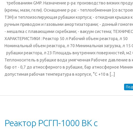
требованиям GMP. Назначение р-ра: производство вязких прод
(кремы, мази, гели). Оснащение р-ра: - теплообменная (со встро
ТЭН) и теплоизолирующая рубашки корпуса; - откидная крышка к
ручным приводом и газовыми амортизаторами; - донный гомоге
- мешалка с плавающими скребками; - вакуум система; ТЕХНИЧЕ
ХАРАКТЕРИСТИКИ : Реактор 50 л Рабочий объем реактора, л 50
Номинальный объем реактора, л 70 Минимальная загрузка, л 15
рубашки реактора, л 23 Площадь внутренних поверхностей, м2 
Теплоноситель в рубашке вода умягченная Рабочее давление в 
бар от - 0,7 до атмосферного в рубашке, бар атмосферное Мини
допустимая рабочая температура в корпусе, °С +10 в [...]
Под
Реактор РСГП-1000 ВК с