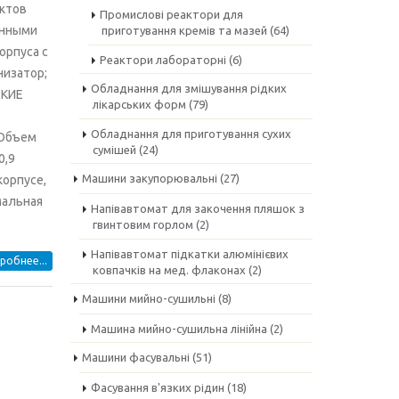
уктов
Промислові реактори для
енными
приготування кремів та мазей
(64)
орпуса с
Реактори лабораторні
(6)
низатор;
Обладнання для змішування рідких
СКИЕ
лікарських форм
(79)
Обладнання для приготування сухих
 Объем
сумішей
(24)
0,9
Машини закупорювальні
(27)
корпусе,
мальная
Напівавтомат для закочення пляшок з
гвинтовим горлом
(2)
Напівавтомат підкатки алюмінієвих
робнее...
ковпачків на мед. флаконах
(2)
Машини мийно-сушильні
(8)
Машина мийно-сушильна лінійна
(2)
Машини фасувальні
(51)
Фасування в'язких рідин
(18)