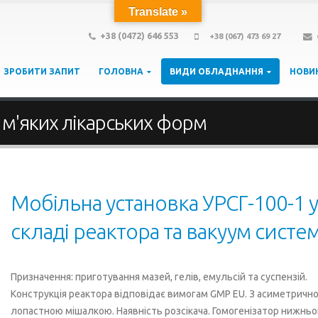
Translate »
+38 (0472) 646 553
+38 (067) 473 69 27
ЗРОБИТИ ЗАПИТ
ГОЛОВНА
ВИДИ ОБЛАДНАННЯ
НОВИ
м'яких лікарських форм
Мобільна установка УРСГ-100-1 у
складі реактора та вакуум систе
Призначення: приготування мазей, гелів, емульсій та суспензій.
Конструкція реактора відповідає вимогам GMP EU. З асиметричн
лопастною мішалкою. Наявність розсікача. Гомогенізатор нижньо