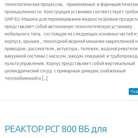
технологических процессов, применяемых в фармацевтическо
промышленности. Конструкция установки соответствует требо
GMP EU. Машина для перемешивания жидкости (вязкие продукт
представляет собой автономную технологическую установку
мобильного типа, состоящую из следующих основных частей и 
корпуса , крышки , тихоходной якорной мешалки закрепленной н
приводом , рассекателя , актуатора , тележки , водонагревателя 
вакуумной системы с насосом , вакуум-ловушкой и трубопровод
пульта управления . Корпус представляет собой вертикальный
цилиндрический сосуд с приварным днищем, снабженный
теплообменной и [...]
Под
РЕАКТОР РСГ 800 ВБ для