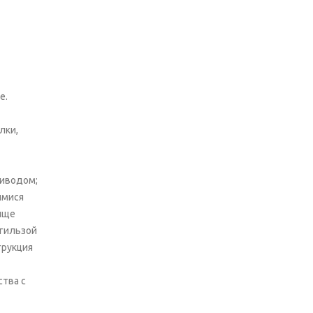
е.
лки,
риводом;
имися
ище
огильзой
трукция
тва с