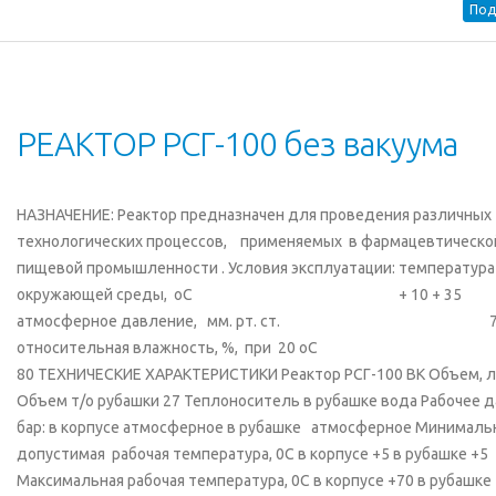
Под
РЕАКТОР РСГ-100 без вакуума
НАЗНАЧЕНИЕ: Реактор предназначен для проведения различных
технологических процессов, применяемых в фармацевтическо
пищевой промышленности . Условия эксплуатации: температура
окружающей среды, оС + 10 + 35
атмосферное давление, мм. рт. ст. 750
относительная влажность, %, при 20 оС
80 ТЕХНИЧЕСКИЕ ХАРАКТЕРИСТИКИ Реактор РСГ-100 ВК Объем, л
Объем т/о рубашки 27 Теплоноситель в рубашке вода Рабочее д
бар: в корпусе атмосферное в рубашке атмосферное Минималь
допустимая рабочая температура, 0С в корпусе +5 в рубашке +5
Максимальная рабочая температура, 0С в корпусе +70 в рубашке