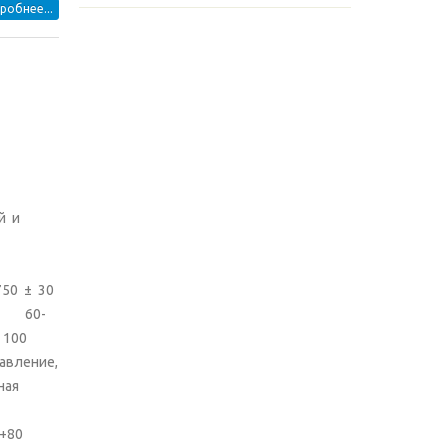
робнее...
й и
 ± 30
 60-
 100
авление,
ная
 +80