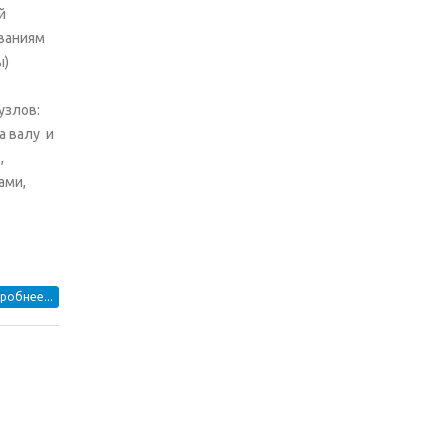
й
ваниям
ы)
узлов:
а валу и
,
ами,
робнее...