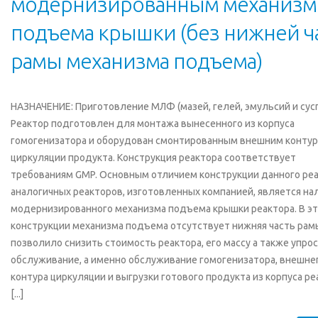
модернизированным механиз
подъема крышки (без нижней ч
рамы механизма подъема)
НАЗНАЧЕНИЕ: Приготовление МЛФ (мазей, гелей, эмульсий и сусп
Реактор подготовлен для монтажа вынесенного из корпуса
гомогенизатора и оборудован смонтированным внешним конту
циркуляции продукта. Конструкция реактора соответствует
требованиям GMP. Основным отличием конструкции данного реа
аналогичных реакторов, изготовленных компанией, является на
модернизированного механизма подъема крышки реактора. В э
конструкции механизма подъема отсутствует нижняя часть рамы
позволило снизить стоимость реактора, его массу а также упро
обслуживание, а именно обслуживание гомогенизатора, внешне
контура циркуляции и выгрузки готового продукта из корпуса ре
[...]