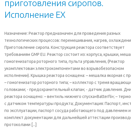
приготовления сиропов.
Исполнение ЕХ
Назначение: Реактор предназначен для проведения разных
технологических процессов: перемешивания, нагрев, охлаждени
Приготовление сиропа. Конструкция реактора соответствует
требованиям GMP EU. Реактор состоит из: корпуса, крышки, меша
гомогенизатора роторного типа, пульта управления, (Реактор
укомплектован электрокомпонентами во взрывобезопасном
исполнении). Крышка реактора оснащена: – мешалка якорная с п
– гомогенизатор роторного типа; – коллектор с тремя вращающ
головками; - предохранительный клапан; - датчик давления. Дн
реактора оснащено: – вентиль нижнего спуска«Batterfli»; – терм
с датчиком температуры продукта; Документация: Паспорт, инс
по эксплуатации, паспорт сосуда работающего под давлением и
комплект документации для дальнейшей аттестации производс
протоколами [...]