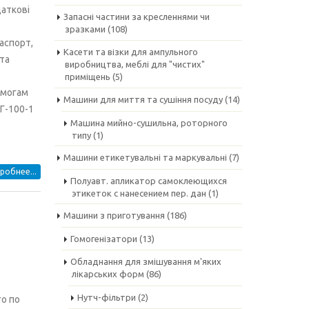
аткові
Запасні частини за кресленнями чи
зразками
(108)
аспорт,
Касети та візки для ампульного
 та
виробництва, меблі для "чистих"
приміщень
(5)
имогам
Машини для миття та сушіння посуду
(14)
Г-100-1
Машина мийно-сушильна, роторного
типу
(1)
Машини етикетувальні та маркувальні
(7)
робнее...
Полуавт. апликатор самоклеющихся
этикеток с нанесением пер. дан
(1)
Машини з приготування
(186)
Гомогенізатори
(13)
Обладнання для змішування м'яких
лікарських форм
(86)
Нутч-фільтри
(2)
о по