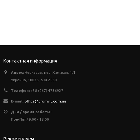
Контактная информация
Адрес:
Черкассы, пер. Химиков, 1/1
Украина, 18036, а /я 2550
Телефон:
+38 (067) 4736927
E-mail:
office@promvit.com.ua
Дни / время работы:
Пон-Пят / 9:00 - 18:00
Рекомендуем