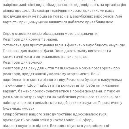
найрізноманітніші види обладнання, які відповідають за організацію
різних процесів. За своїми технічними характеристиками наша
продукція нічим не гірша за товари від зарубіжних виробників. Але
вартість при цьому може виявитися набагато привабливішою.
Серед основних видів обладнання можна відзначити:
Реактори для кремів та мазей.
Установка для приготування гелів. Ефективно виробляють емульсію.
Плавники для жирової фази. Вони дають змогу виготовляти
косметичні маси з оптимальною консистенцією.
Реактори для волосся.
Реактори для лаку для нігтів та ін.Окремо можна поговорити про
реактори, представлені у великому асортименті. Вони
виробляються кошти різного типу. Реактори бувають вакуумними
та ємнісними. Щоб підібрати під конкретні потреби оптимальний
варіант, бажано проконсультуватися з професіоналами. У такому
разі можна розраховувати на здійснення успішного та впевненого
вибору, а також тривалість та надійність експлуатації практично у
будь-яких умовах.
Співробітники нашого заводу постійно вдосконалюються,
враховують основні зміни у косметологічній сфері,
підлаштовуються під них. Використовується у виробництві